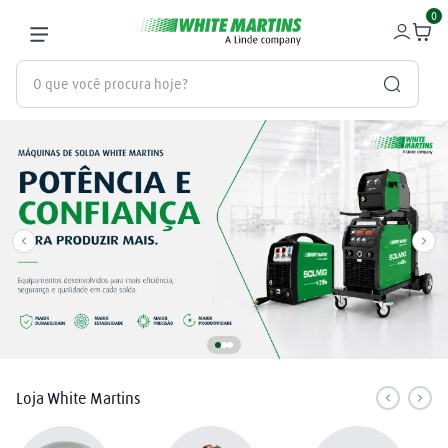
0
O que você procura hoje?
Termos mais buscados
gás
1
º
oxigênio
2
º
regulador
3
º
maçarico
4
º
nitrogênio
5
º
mangueira
6
º
Loja White Martins
arame mig
7
º