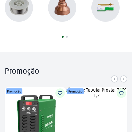
argônio
8
º
plasma
9
º
extensão
10
º
Promoção
Promoção
Promoção