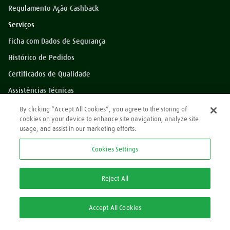
Regulamento Ação Cashback
Serviços
Ficha com Dados de Segurança
Histórico de Pedidos
Certificados de Qualidade
Assistências Técnicas
Dúvidas?
By clicking “Accept All Cookies”, you agree to the storing of
cookies on your device to enhance site navigation, analyze site
Perguntas Frequentes
usage, and assist in our marketing efforts.
*Preços exibidos sem impostos
Cookies Settings
Atendimento
0800 709 9000
Reject All
2ª via Nota Fiscal/Boleto:
Accept All Cookies
2ª via Nota Fiscal