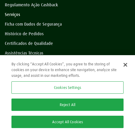
Regulamento Ação Cashback
Serviços
Ficha com Dados de Segurança
Histórico de Pedidos
Certificados de Qualidade
Assistências Técnicas
Dúvidas?
By clicking “Accept All Cookies”, you agree to the storing of
cookies on your device to enhance site navigation, analyze site
Perguntas Frequentes
usage, and assist in our marketing efforts.
*Preços exibidos sem impostos
Cookies Settings
Atendimento
0800 709 9000
Reject All
2ª via Nota Fiscal/Boleto:
Accept All Cookies
2ª via Nota Fiscal