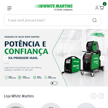
0
O que você procura hoje?
Termos mais buscados
gás
1
º
oxigênio
2
º
nitrogênio
3
º
maçarico
4
º
regulador
5
º
argônio
6
º
Loja White Martins
arame mig
7
º