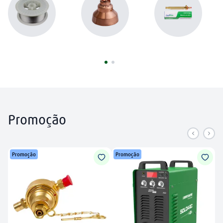
plasma
8
º
extensão
9
º
mangueira
10
º
Promoção
Promoção
Promoção