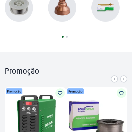
plasma
8
º
extensão
9
º
mangueira
10
º
Promoção
Promoção
Promoção