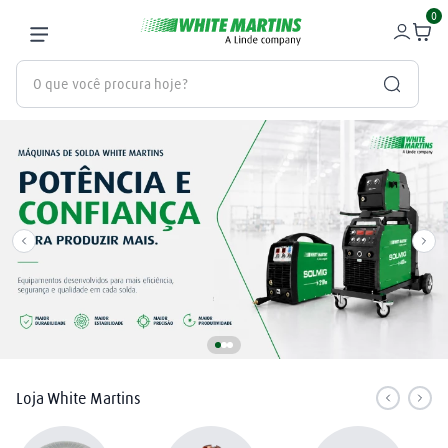
0
O que você procura hoje?
Termos mais buscados
gás
1
º
oxigênio
2
º
nitrogênio
3
º
maçarico
4
º
regulador
5
º
argônio
6
º
Loja White Martins
arame mig
7
º