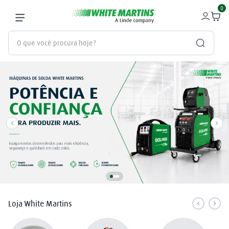
0
O que você procura hoje?
Termos mais buscados
gás
1
º
oxigênio
2
º
regulador
3
º
maçarico
4
º
nitrogênio
5
º
mangueira
6
º
Loja White Martins
arame mig
7
º