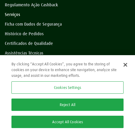
Regulamento Ação Cashback
Serviços
Ficha com Dados de Segurança
Histórico de Pedidos
Certificados de Qualidade
Assistências Técnicas
Dúvidas?
By clicking “Accept All Cookies”, you agree to the storing of
cookies on your device to enhance site navigation, analyze site
Perguntas Frequentes
usage, and assist in our marketing efforts.
*Preços exibidos sem impostos
Cookies Settings
Atendimento
0800 709 9000
Reject All
2ª via Nota Fiscal/Boleto:
Accept All Cookies
2ª via Nota Fiscal