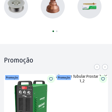
argônio
8
º
plasma
9
º
extensão
10
º
Promoção
Promoção
Promoção