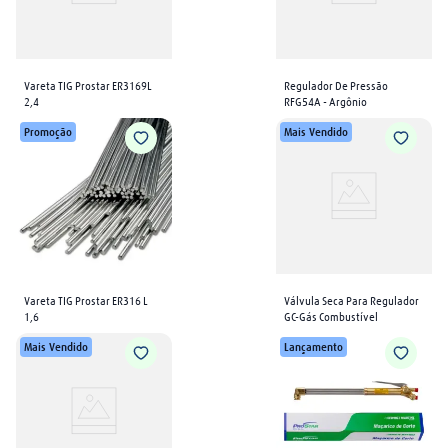
Vareta TIG Prostar ER3169L 
Regulador De Pressão 
2,4
RFG54A - Argônio
Promoção
Mais Vendido
Vareta TIG Prostar ER316 L 
Válvula Seca Para Regulador 
1,6
GC-Gás Combustível
Mais Vendido
Lançamento