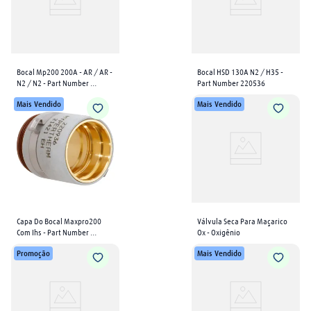
arame mig
8
º
plasma
9
º
extensão
10
º
Bocal Mp200 200A - AR / AR - 
Bocal HSD 130A N2 / H35 - 
N2 / N2 - Part Number 
Part Number 220536
420045
Mais Vendido
Mais Vendido
Capa Do Bocal Maxpro200 
Válvula Seca Para Maçarico 
Com Ihs - Part Number 
Ox - Oxigênio
220936
Promoção
Mais Vendido