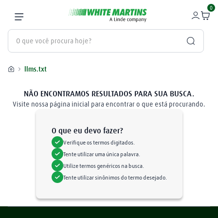
0
O que você procura hoje?
llms.txt
Termos mais buscados
gás
1
º
oxigênio
2
º
O que eu devo fazer?
nitrogênio
3
º
Verifique os termos digitados.
maçarico
4
º
Tente utilizar uma única palavra.
Utilize termos genéricos na busca.
regulador
5
º
Tente utilizar sinônimos do termo desejado.
argônio
6
º
plasma
7
º