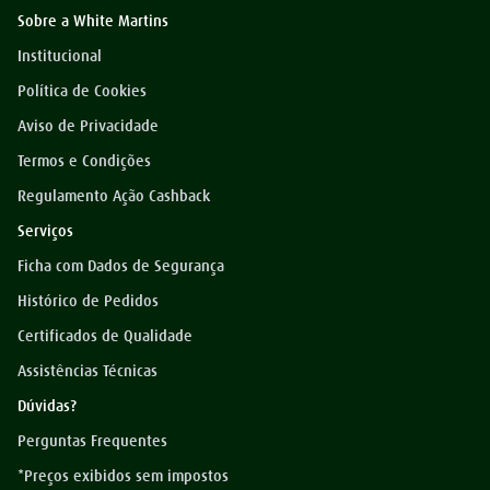
Sobre a White Martins
arame mig
8
º
Institucional
mangueira
9
º
Política de Cookies
extensão
10
º
Aviso de Privacidade
Termos e Condições
Regulamento Ação Cashback
Serviços
Ficha com Dados de Segurança
Histórico de Pedidos
Certificados de Qualidade
Assistências Técnicas
Dúvidas?
Perguntas Frequentes
*Preços exibidos sem impostos