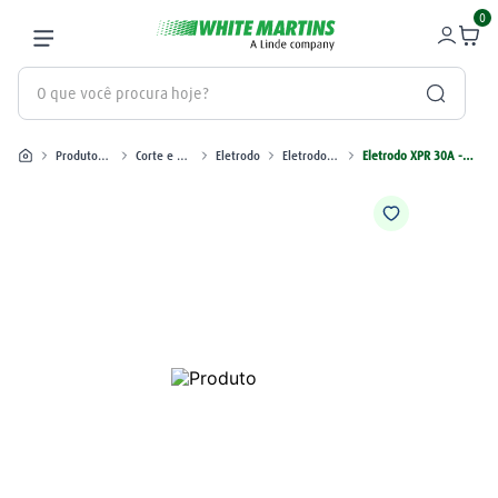
0
O que você procura hoje?
Produtos industriais
Corte e Plasma
Eletrodo
Eletrodo XPR
Eletrodo XPR 30A - Aço Carbono - Part Number 420222
Termos mais buscados
gás
1
º
oxigênio
2
º
nitrogênio
3
º
maçarico
4
º
regulador
5
º
argônio
6
º
plasma
7
º