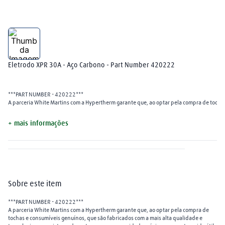
arame mig
8
º
mangueira
9
º
extensão
10
º
Eletrodo XPR 30A - Aço Carbono - Part Number 420222
***PART NUMBER - 420222***
A parceria White Martins com a Hypertherm garante que, ao optar pela compra de tochas
+ mais informações
Sobre este item
***PART NUMBER - 420222***
A parceria White Martins com a Hypertherm garante que, ao optar pela compra de
tochas e consumíveis genuínos, que são fabricados com a mais alta qualidade e