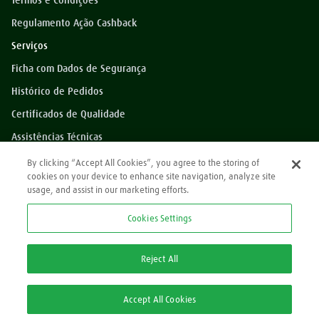
Termos e Condições
Regulamento Ação Cashback
Serviços
Ficha com Dados de Segurança
Histórico de Pedidos
Certificados de Qualidade
Assistências Técnicas
Dúvidas?
By clicking “Accept All Cookies”, you agree to the storing of
cookies on your device to enhance site navigation, analyze site
Perguntas Frequentes
usage, and assist in our marketing efforts.
*Preços exibidos sem impostos
Cookies Settings
Atendimento
0800 709 9000
Reject All
2ª via Nota Fiscal/Boleto:
Accept All Cookies
2ª via Nota Fiscal