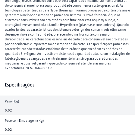
tecnologia, o seu sistema de corte opere na capacidade máxima, aumente a vida útil
do consumível e melhore a sua produtividade com o menor custo operacional. As
tecnologias patenteadas pela Hypertherm aprimoram o processo de corte a plasma e
garantem o melhor desempenho para o seu sistema. Outro diferencial é que os
sistemas e consumíveis são projetados para funcionar em Conjunto, ou seja, a
operação deve ser com toda a família Hypertherm (plasmas e consumíveis). Quando
usados juntos, as características do sistema e o design dos consumíveis otimizam o
desempenho e a confiabilidade, oferecendo o melhor corte com a maior
durabilidade. As características essenciais de cada peça consumível são projetadas
por engenheiros e impactam no desempenho do corte. As especificações para essas
características são testadas em faixas de tolerância que excedem os padrões de
qualidade Six-Sigma. Ao investir em sistemas de qualidade atuais, em instalações de
fabricação mais avançadas e em treinamento intensivo para operadores das
máquinas, é possível garantir que cada consumível atenderá às maiores
expectativas. NCM - 84669319
Especificações
Peso (Kg)
0.02
Peso com Embalagem (Kg)
0.02