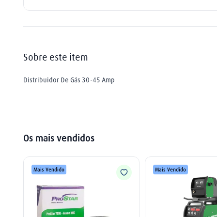
mangueira
9
º
extensão
10
º
Sobre este item
Distribuidor De Gás 30-45 Amp
Os mais vendidos
Mais Vendido
Mais Vendido