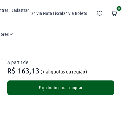
0
ntrar | Cadastrar
2ª via Nota Fiscal
2ª via Boleto
dores
A partir de
R$
163
,
13
(+ alíquotas da região)
Faça login para comprar