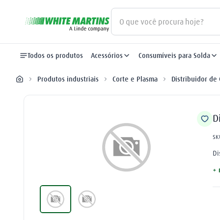
O que você procura hoje?
Termos mais buscados
Todos os produtos
Acessórios
Consumíveis para Solda
gás
1
º
Produtos industriais
Corte e Plasma
Distribuidor de
oxigênio
2
º
nitrogênio
3
º
D
maçarico
4
º
SK
regulador
5
º
Di
+ 
argônio
6
º
plasma
7
º
arame mig
8
º