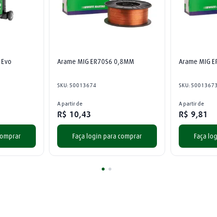
 Evo
Arame MIG ER70S6 0,8MM
Arame MIG 
SKU
:
50013674
SKU
:
5001367
A partir de
A partir de
R$
10
,
43
R$
9
,
81
comprar
Faça login para comprar
Faça lo