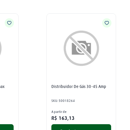
ax 
Distribuidor De Gás 30-45 Amp
SKU
:
50018264
A partir de
R$
163
,
13