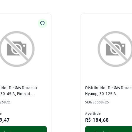
uidor De Gás Duramax 
Distribuidor De Gás Duram
30-45 A, Finecut 
Hyamp, 30-125 A
ld
26872
SKU
:
50008425
de
A partir de
9
,
47
R$
184
,
68