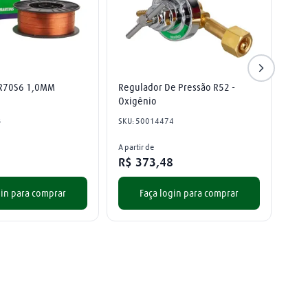
ER70S6 1,0MM
Regulador De Pressão R52 - 
Oxigênio
3
SKU
:
50014474
A partir de
R$
373
,
48
gin para comprar
Faça login para comprar