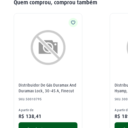
Quem comprou, comprou também
Distribuidor De Gás Duramax And 
Distrib
Duramax Lock, 30-45 A, Finecut
Hyamp, 
Handhe
SKU
:
50010795
SKU
:
300
A partir de
A partir 
R$
138
,
41
R$
18