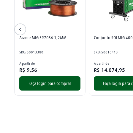
Arame MIG ER70S6 1,2MM
Conjunto SOLMIG 400
SKU
:
50013380
SKU
:
50010413
A partir de
A partir de
R$
9
,
56
R$
14
.
074
,
95
Faça login para comprar
Faça login para 