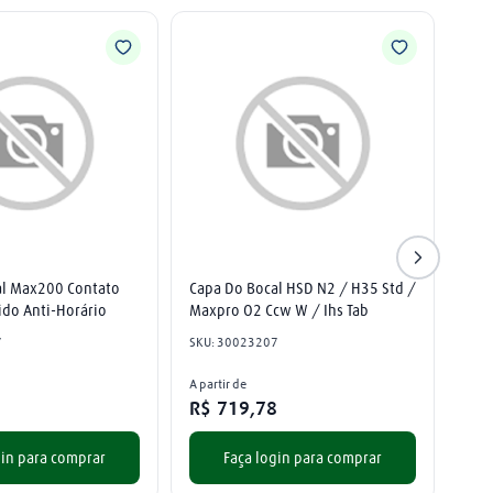
l Max200 Contato 
Capa Do Bocal HSD N2 / H35 Std / 
do Anti-Horário
Maxpro O2 Ccw W / Ihs Tab
7
SKU
:
30023207
A partir de
3
R$
719
,
78
gin para comprar
Faça login para comprar