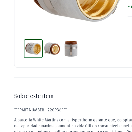
na
+ 
mangueira
9
º
a 
pa
extensão
10
º
pl
di
fu
fa
as
de
ma
co
de
sã
qu
em
in
Sobre este item
ca
***PART NUMBER - 220936***
A parceria White Martins com a Hypertherm garante que, ao optar
na capacidade máxima, aumente a vida útil do consumível e melh
plasma e garantem o melhor desempenho para o seu sistema. Outro