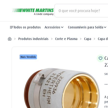
O que você procura hoje?
Termos mais buscados
Todos os produtos
Acessórios
Consumíveis para Solda
gás
1
º
Produtos industriais
Corte e Plasma
Capa
Capa d
oxigênio
2
º
nitrogênio
3
º
Mais Vendido
C
2
maçarico
4
º
SK
regulador
5
º
argônio
6
º
**
plasma
7
º
A 
pe
arame mig
8
º
co