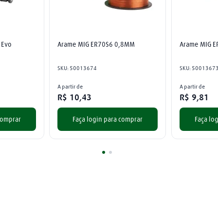
 Evo
Arame MIG ER70S6 0,8MM
Arame MIG 
SKU
:
50013674
SKU
:
5001367
A partir de
A partir de
R$
10
,
43
R$
9
,
81
comprar
Faça login para comprar
Faça lo