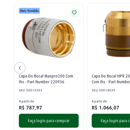
Mais Vendido
Capa Do Bocal Maxpro200 Com 
Capa Do Bocal HPR 20
Ihs - Part Number 220936
Com Ihs - Part Numb
SKU
:
50015303
SKU
:
50014039
A partir de
A partir de
R$
787
,
97
R$
1
.
066
,
07
Faça login para comprar
Faça login para 