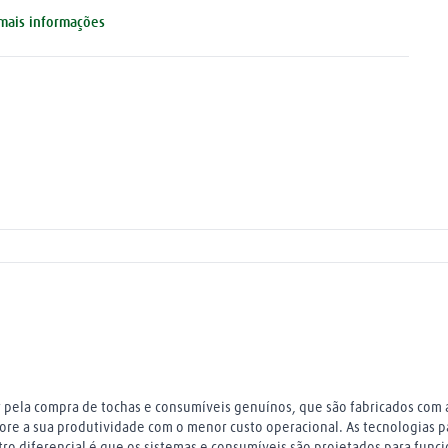
 capacidade máxima, aumente a vida útil do consumível e melhore
mais informações
sua produtividade com o menor custo operacional. As tecnologias
tenteadas pela Hypertherm aprimoram o processo de corte a
asma e garantem o melhor desempenho para o seu sistema. Outro
ferencial é que os sistemas e consumíveis são projetados para
ncionar em Conjunto, ou seja, a operação deve ser com toda a
mília Hypertherm (plasmas e consumíveis). Quando usados juntos,
 características do sistema e o design dos consumíveis otimizam o
sempenho e a confiabilidade, oferecendo o melhor corte com a
ior durabilidade. As características essenciais de cada peça
nsumível são projetadas por engenheiros e impactam no
sempenho do corte. As especificações para essas características
o testadas em faixas de tolerância que excedem os padrões de
alidade Six-Sigma. Ao investir em sistemas de qualidade atuais,
 instalações de fabricação mais avançadas e em treinamento
tensivo para operadores das máquinas, é possível garantir que
da consumível atenderá às maiores expectativas. NCM - 84669319
 pela compra de tochas e consumíveis genuínos, que são fabricados com a
ore a sua produtividade com o menor custo operacional. As tecnologias 
 diferencial é que os sistemas e consumíveis são projetados para funcio