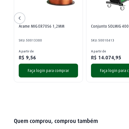
Arame MIG ER70S6 1,2MM
Conjunto SOLMIG 400
SKU
:
50013380
SKU
:
50010413
A partir de
A partir de
R$
9
,
56
R$
14
.
074
,
95
Faça login para comprar
Faça login para 
Quem comprou, comprou também