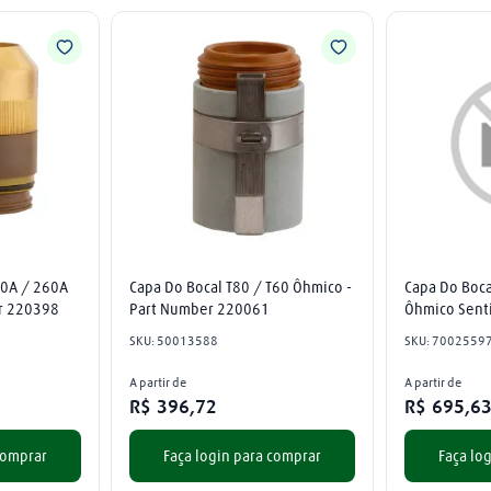
0A / 260A 
Capa Do Bocal T80 / T60 Ôhmico - 
Capa Do Boca
er 220398
Part Number 220061
Ôhmico Senti
SKU
:
50013588
SKU
:
7002559
A partir de
A partir de
R$
396
,
72
R$
695
,
6
comprar
Faça login para comprar
Faça lo