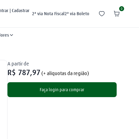
0
ntrar | Cadastrar
2ª via Nota Fiscal
2ª via Boleto
dores
A partir de
R$
787
,
97
(+ alíquotas da região)
Faça login para comprar