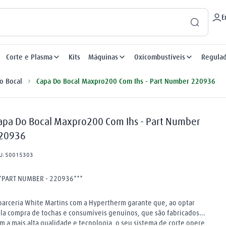
E
Corte e Plasma
Kits
Máquinas
Oxicombustíveis
Regula
o Bocal
Capa Do Bocal Maxpro200 Com Ihs - Part Number 220936
apa Do Bocal Maxpro200 Com Ihs - Part Number
20936
U
:
50015303
*PART NUMBER - 220936***
parceria White Martins com a Hypertherm garante que, ao optar
la compra de tochas e consumíveis genuínos, que são fabricados
m a mais alta qualidade e tecnologia, o seu sistema de corte opere