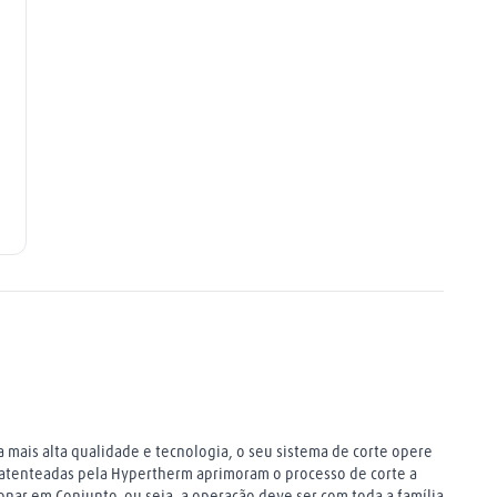
 mais alta qualidade e tecnologia, o seu sistema de corte opere
patenteadas pela Hypertherm aprimoram o processo de corte a
nar em Conjunto, ou seja, a operação deve ser com toda a família