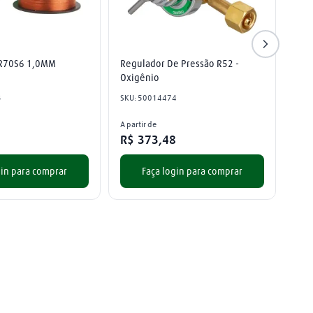
ER70S6 1,0MM
Regulador De Pressão R52 - 
Oxigênio
3
SKU
:
50014474
A partir de
R$
373
,
48
gin para comprar
Faça login para comprar