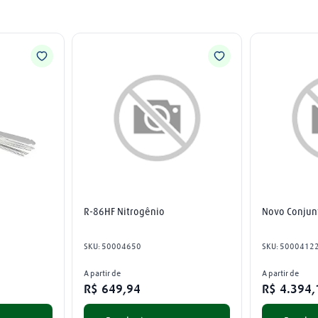
R-86HF Nitrogênio
Novo Conjun
SKU
:
50004650
SKU
:
5000412
A partir de
A partir de
R$
649
,
94
R$
4
.
394
,