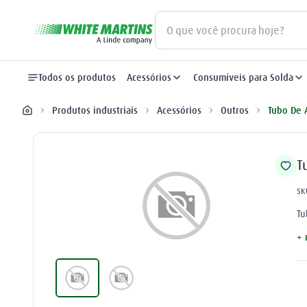
O que você procura hoje?
Termos mais buscados
Todos os produtos
Acessórios
Consumíveis para Solda
gás
1
º
Produtos industriais
Acessórios
Outros
Tubo De 
oxigênio
2
º
maçarico
3
º
T
regulador
4
º
SK
nitrogênio
5
º
Tu
+ 
argônio
6
º
arame mig
7
º
plasma
8
º