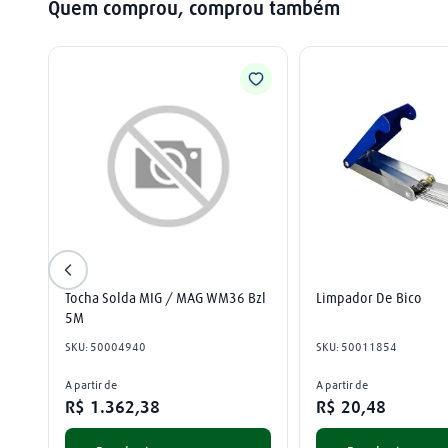
Quem comprou, comprou também
Tocha Solda MIG / MAG WM36 Bzl 
Limpador De Bico
5M
SKU
:
50004940
SKU
:
50011854
A partir de
A partir de
R$
1
.
362
,
38
R$
20
,
48