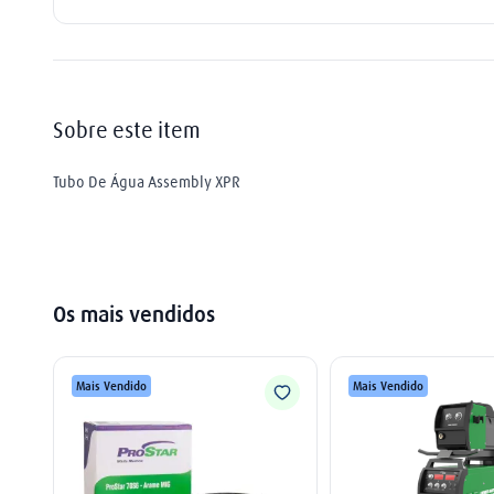
tocha
9
º
extensão
10
º
Sobre este item
Tubo De Água Assembly XPR
Os mais vendidos
Mais Vendido
Mais Vendido