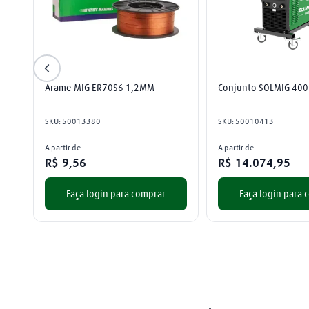
Arame MIG ER70S6 1,2MM
Conjunto SOLMIG 400
SKU
:
50013380
SKU
:
50010413
A partir de
A partir de
R$
9
,
56
R$
14
.
074
,
95
Faça login para comprar
Faça login para 