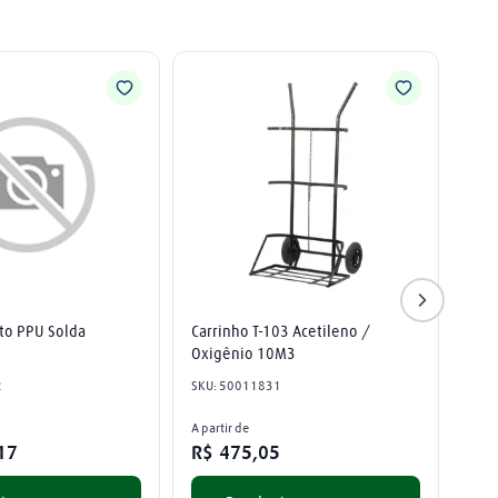
to PPU Solda
Carrinho T-103 Acetileno / 
Oxigênio 10M3
2
SKU
:
50011831
A partir de
17
R$
475
,
05