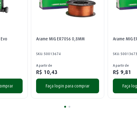
 Evo
Arame MIG ER70S6 0,8MM
Arame MIG 
SKU
:
50013674
SKU
:
5001367
A partir de
A partir de
R$
10
,
43
R$
9
,
81
comprar
Faça login para comprar
Faça lo