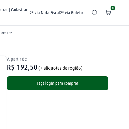
0
ntrar | Cadastrar
2ª via Nota Fiscal
2ª via Boleto
dores
A partir de
R$
192
,
50
(+ alíquotas da região)
Faça login para comprar