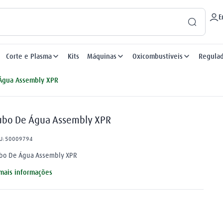
E
Corte e Plasma
Kits
Máquinas
Oxicombustíveis
Regula
Água Assembly XPR
ubo De Água Assembly XPR
U
:
50009794
bo De Água Assembly XPR
mais informações