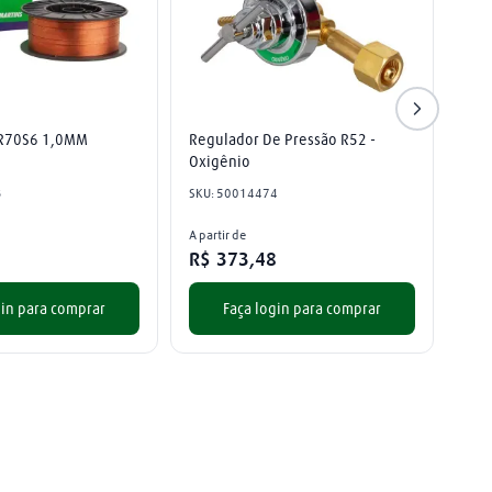
ER70S6 1,0MM
Regulador De Pressão R52 - 
Oxigênio
3
SKU
:
50014474
A partir de
R$
373
,
48
gin para comprar
Faça login para comprar