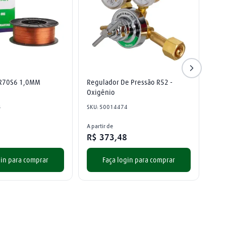
ER70S6 1,0MM
Regulador De Pressão R52 - 
Oxigênio
3
SKU
:
50014474
A partir de
R$
373
,
48
gin para comprar
Faça login para comprar