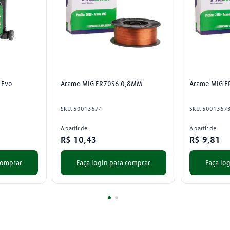
 Evo
Arame MIG ER70S6 0,8MM
Arame MIG 
SKU
:
50013674
SKU
:
5001367
A partir de
A partir de
R$
10
,
43
R$
9
,
81
comprar
Faça login para comprar
Faça lo