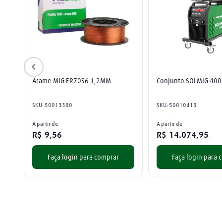
Arame MIG ER70S6 1,2MM
Conjunto SOLMIG 400
SKU
:
50013380
SKU
:
50010413
A partir de
A partir de
R$
9
,
56
R$
14
.
074
,
95
Faça login para comprar
Faça login para 