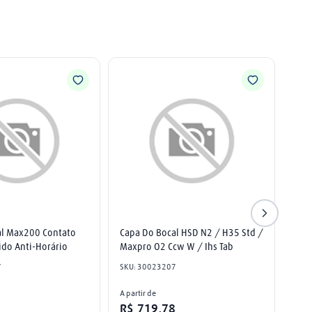
l Max200 Contato 
Capa Do Bocal HSD N2 / H35 Std / 
do Anti-Horário
Maxpro O2 Ccw W / Ihs Tab
7
SKU
:
30023207
A partir de
3
R$
719
,
78