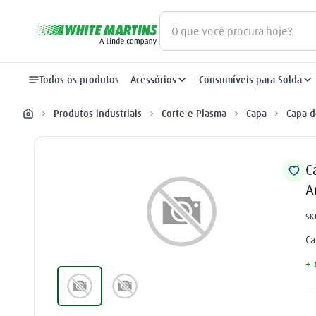
O que você procura hoje?
Termos mais buscados
Todos os produtos
Acessórios
Consumíveis para Solda
gás
1
º
Produtos industriais
Corte e Plasma
Capa
Capa d
oxigênio
2
º
nitrogênio
3
º
C
A
maçarico
4
º
SK
regulador
5
º
Ca
argônio
6
º
+ 
arame mig
7
º
plasma
8
º