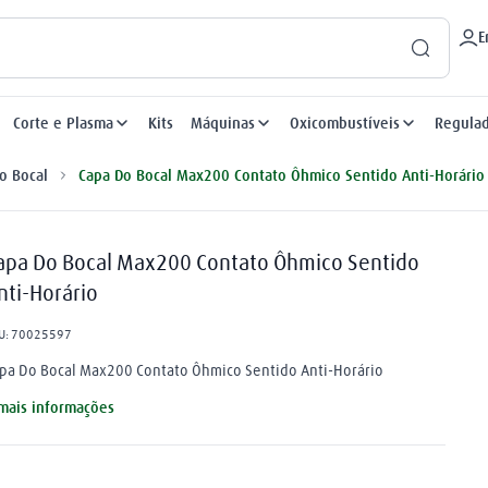
E
Corte e Plasma
Kits
Máquinas
Oxicombustíveis
Regula
o Bocal
Capa Do Bocal Max200 Contato Ôhmico Sentido Anti-Horário
apa Do Bocal Max200 Contato Ôhmico Sentido
nti-Horário
U
:
70025597
pa Do Bocal Max200 Contato Ôhmico Sentido Anti-Horário
mais informações