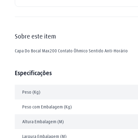
extensão
9
º
mangueira
10
º
Sobre este item
Capa Do Bocal Max200 Contato Ôhmico Sentido Anti-Horário
Especificações
Peso (Kg)
Peso com Embalagem (Kg)
Altura Embalagem (M)
Largura Embalagem (M)