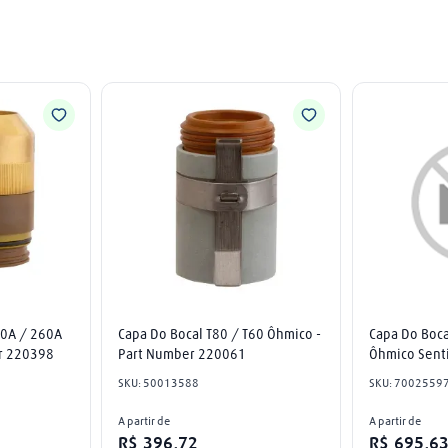
0A / 260A 
Capa Do Bocal T80 / T60 Ôhmico - 
Capa Do Boca
er 220398
Part Number 220061
Ôhmico Senti
SKU
:
50013588
SKU
:
7002559
A partir de
A partir de
R$
396
,
72
R$
695
,
6