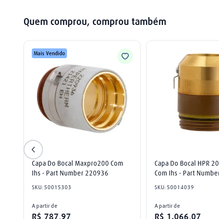
Quem comprou, comprou também
Mais Vendido
Capa Do Bocal Maxpro200 Com 
Capa Do Bocal HPR 20
Ihs - Part Number 220936
Com Ihs - Part Numb
SKU
:
50015303
SKU
:
50014039
A partir de
A partir de
R$
787
,
97
R$
1
.
066
,
07