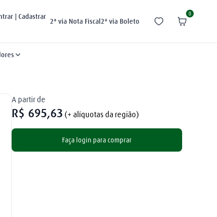
0
ntrar | Cadastrar
2ª via Nota Fiscal
2ª via Boleto
dores
A partir de
R$
695
,
63
(+ alíquotas da região)
Faça login para comprar