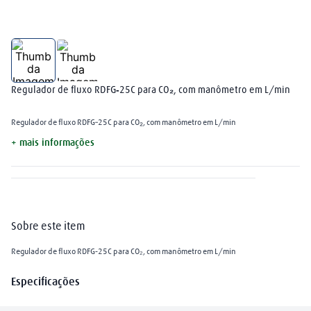
arame mig
8
º
plasma
9
º
extensão
10
º
Regulador de fluxo RDFG‑25C para CO₂, com manômetro em L/min
Regulador de fluxo RDFG‑25C para CO₂, com manômetro em L/min
+ mais informações
Sobre este item
Regulador de fluxo RDFG‑25C para CO₂, com manômetro em L/min
Especificações