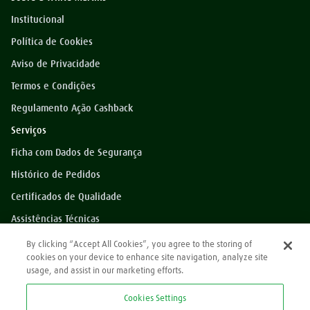
Institucional
Política de Cookies
Aviso de Privacidade
Termos e Condições
Regulamento Ação Cashback
Serviços
Ficha com Dados de Segurança
Histórico de Pedidos
Certificados de Qualidade
Assistências Técnicas
Dúvidas?
By clicking “Accept All Cookies”, you agree to the storing of
cookies on your device to enhance site navigation, analyze site
Perguntas Frequentes
usage, and assist in our marketing efforts.
*Preços exibidos sem impostos
Cookies Settings
Atendimento