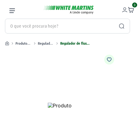
0
O que você procura hoje?
Produtos industriais
Reguladores
Regulador de fluxo RDFG‑25C para CO₂, com manômetro em L/min
Termos mais buscados
gás
1
º
oxigênio
2
º
maçarico
3
º
regulador
4
º
nitrogênio
5
º
mangueira
6
º
argônio
7
º