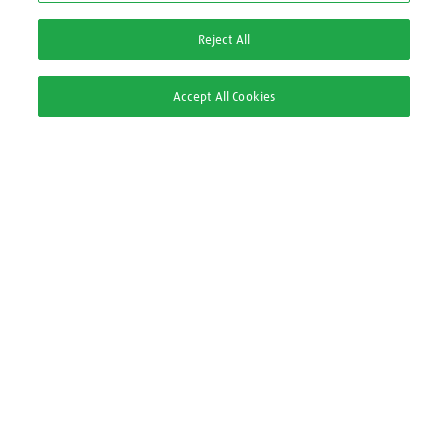
0800 709 9000
Reject All
2ª via Nota Fiscal/Boleto:
Accept All Cookies
2ª via Nota Fiscal
2ª via Boleto
Pague com
Segurança