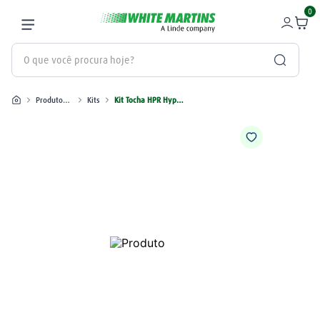
0
O que você procura hoje?
Produtos industriais
Kits
Kit Tocha HPR Hypertherm
Termos mais buscados
gás
1
º
oxigênio
2
º
regulador
3
º
maçarico
4
º
mangueira
5
º
arame mig
6
º
argônio
7
º