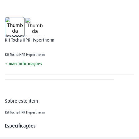
plasma
8
º
nitrogênio
9
º
cm250p
10
º
Kit Tocha HPR Hypertherm
Kit Tocha HPR Hypertherm
+ mais informações
Sobre este item
Kit Tocha HPR Hypertherm
Especificações