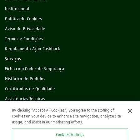
Institucional
Política de Cookies
Aviso de Privacidade
Termos e Condições
Regulamento Ação Cashback
Serviços
Ficha com Dados de Segurança
Histórico de Pedidos
Certificados de Qualidade
Assistências Técnicas
Dúvidas?
By clicking “Accept All Cookies”, you agree to the storing of
cookies on your device to enhance site navigation, analyze site
Perguntas Frequentes
usage, and assist in our marketing efforts.
*Preços exibidos sem impostos
Cookies Settings
Atendimento