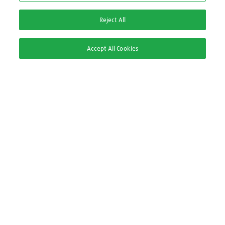
0800 709 9000
Reject All
2ª via Nota Fiscal/Boleto:
Accept All Cookies
2ª via Nota Fiscal
2ª via Boleto
Pague com
Segurança