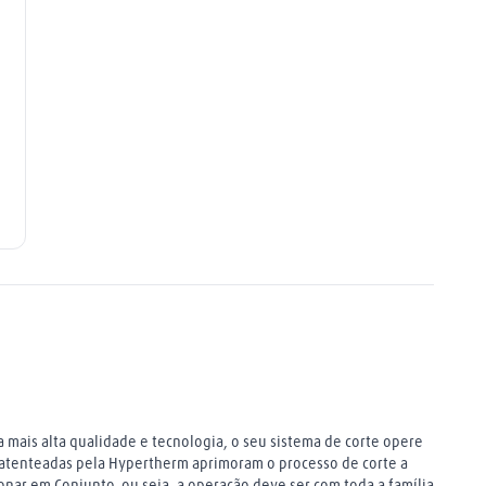
 mais alta qualidade e tecnologia, o seu sistema de corte opere
patenteadas pela Hypertherm aprimoram o processo de corte a
nar em Conjunto, ou seja, a operação deve ser com toda a família