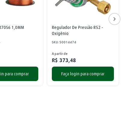
ER70S6 1,0MM
Regulador De Pressão R52 - 
Oxigênio
3
SKU
:
50014474
A partir de
R$
373
,
48
gin para comprar
Faça login para comprar