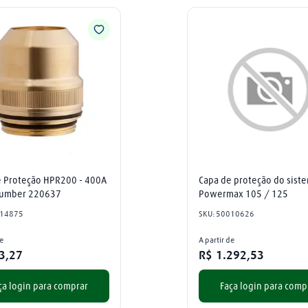
 Proteção HPR200 - 400A 
Capa de proteção do siste
 Number 220637
Powermax 105 / 125
14875
SKU
:
50010626
de
A partir de
3
,
27
R$
1
.
292
,
53
ça login para comprar
Faça login para comp