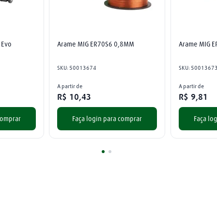
 Evo
Arame MIG ER70S6 0,8MM
Arame MIG 
SKU
:
50013674
SKU
:
5001367
A partir de
A partir de
R$
10
,
43
R$
9
,
81
comprar
Faça login para comprar
Faça lo