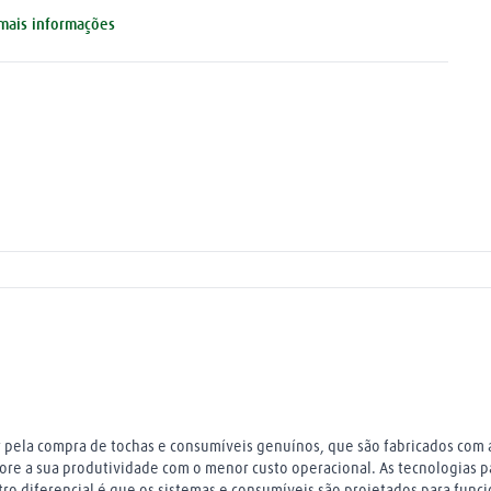
 capacidade máxima, aumente a vida útil do consumível e melhore
mais informações
sua produtividade com o menor custo operacional. As tecnologias
tenteadas pela Hypertherm aprimoram o processo de corte a
asma e garantem o melhor desempenho para o seu sistema. Outro
ferencial é que os sistemas e consumíveis são projetados para
ncionar em Conjunto, ou seja, a operação deve ser com toda a
mília Hypertherm (plasmas e consumíveis). Quando usados juntos,
 características do sistema e o design dos consumíveis otimizam o
sempenho e a confiabilidade, oferecendo o melhor corte com a
ior durabilidade. As características essenciais de cada peça
nsumível são projetadas por engenheiros e impactam no
sempenho do corte. As especificações para essas características
o testadas em faixas de tolerância que excedem os padrões de
alidade Six-Sigma. Ao investir em sistemas de qualidade atuais,
 instalações de fabricação mais avançadas e em treinamento
tensivo para operadores das máquinas, é possível garantir que
da consumível atenderá às maiores expectativas. NCM - 84669319
 pela compra de tochas e consumíveis genuínos, que são fabricados com a
ore a sua produtividade com o menor custo operacional. As tecnologias 
 diferencial é que os sistemas e consumíveis são projetados para funcio