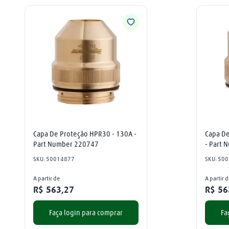
Capa De Proteção HPR30 - 130A - 
Capa De
Part Number 220747
- Part
SKU
:
50014877
SKU
:
500
A partir de
A partir 
R$
563
,
27
R$
56
Faça login para comprar
Fa