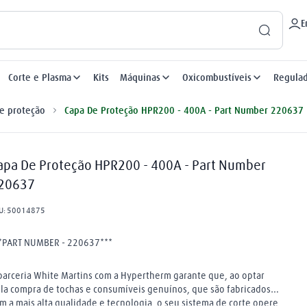
E
Corte e Plasma
Kits
Máquinas
Oxicombustíveis
Regula
e proteção
Capa De Proteção HPR200 - 400A - Part Number 220637
apa De Proteção HPR200 - 400A - Part Number
20637
U
:
50014875
*PART NUMBER - 220637***
parceria White Martins com a Hypertherm garante que, ao optar
la compra de tochas e consumíveis genuínos, que são fabricados
m a mais alta qualidade e tecnologia, o seu sistema de corte opere