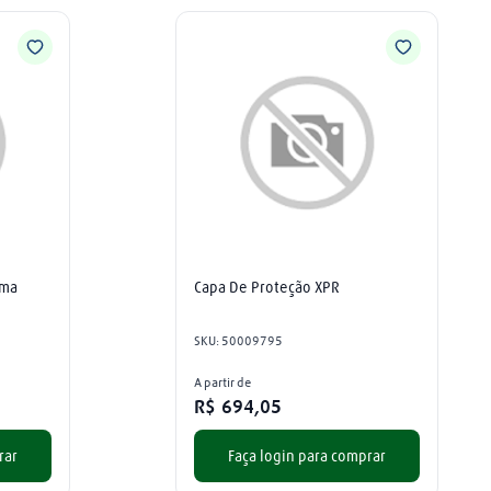
ma 
Capa De Proteção XPR
SKU
:
50009795
A partir de
R$
694
,
05
rar
Faça login para comprar