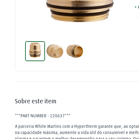
na
+ 
tocha
9
º
a 
pa
extensão
10
º
pl
di
fu
fa
as
de
ma
co
de
sã
qu
em
in
Sobre este item
ca
***PART NUMBER - 220637***
A parceria White Martins com a Hypertherm garante que, ao optar
na capacidade máxima, aumente a vida útil do consumível e melh
plasma e garantem o melhor desempenho para o seu sistema. Outro