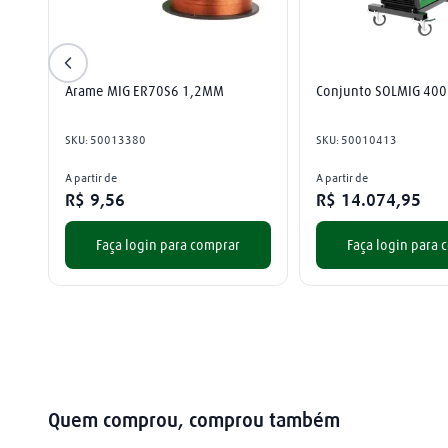
Arame MIG ER70S6 1,2MM
Conjunto SOLMIG 400
SKU
:
50013380
SKU
:
50010413
A partir de
A partir de
R$
9
,
56
R$
14
.
074
,
95
Faça login para comprar
Faça login para 
Quem comprou, comprou também