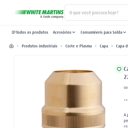
O que você procura hoje?
Termos mais buscados
Todos os produtos
Acessórios
Consumíveis para Solda
gás
1
º
Produtos industriais
Corte e Plasma
Capa
Capa d
oxigênio
2
º
maçarico
3
º
C
2
regulador
4
º
SK
nitrogênio
5
º
argônio
6
º
**
arame mig
7
º
A 
pe
plasma
8
º
co