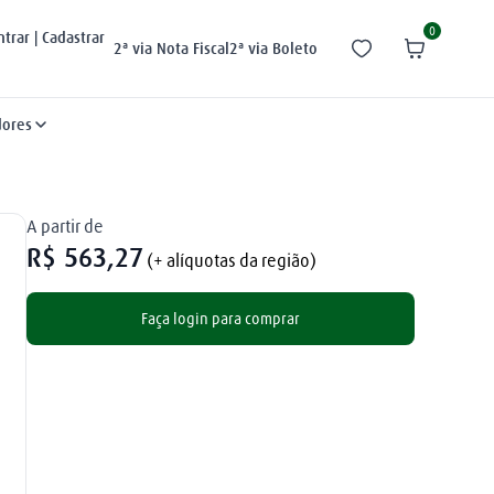
0
ntrar | Cadastrar
2ª via Nota Fiscal
2ª via Boleto
dores
A partir de
R$
563
,
27
(+ alíquotas da região)
Faça login para comprar