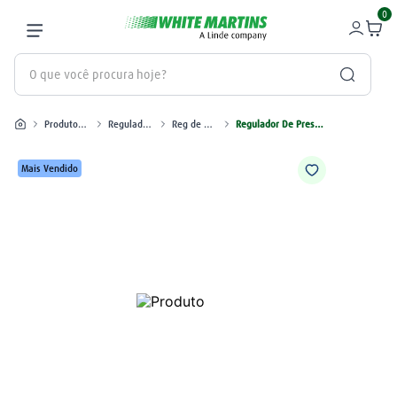
0
O que você procura hoje?
Produtos industriais
Reguladores
Reg de Nitrogênio
Regulador De Pressão RD26N - Nitrogênio
Termos mais buscados
gás
1
º
Mais Vendido
oxigênio
2
º
regulador
3
º
maçarico
4
º
mangueira
5
º
nitrogênio
6
º
argônio
7
º