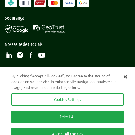
Segurança
Nossas redes sociais
By clicking “Accept All Cookies”, you agree to the storing of
cookies on your device to enhance site navigation, analyze site
2026 @ White Martins
usage, and assist in our marketing efforts.
Atomic Lite é um produto b8one. Customização rápida pra você começar a vender
rápido. Responsivo, ele se adapta à qualquer dispositivo garantindo assim a melhor
Cookies Settings
experiência de compra para os seus clientes. Desenvolvido com foco no experiência do
usuário, Fast Custom potencializa componentes para criar vendas de forma escalável
em uma jornada de compra agradável e fácil de ser concluída. Migre de tecnologia
rapidamente. Fast Custom é integrado nativamente com VTEX, permitindo uma rápida
Reject All
migração de plataforma.
Tecnologia
Feito por
Accept All Cookies