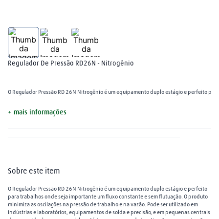
arame mig
8
º
plasma
9
º
extensão
10
º
Regulador De Pressão RD26N - Nitrogênio
O Regulador Pressão RD 26N Nitrogênio é um equipamento duplo estágio e perfeito para t
+ mais informações
Sobre este item
O Regulador Pressão RD 26N Nitrogênio é um equipamento duplo estágio e perfeito
para trabalhos onde seja importante um fluxo constante e sem flutuação. O produto
minimiza as oscilações na pressão de trabalho e na vazão. Pode ser utilizado em
indústrias e laboratórios, equipamentos de solda e precisão, e em pequenas centrais