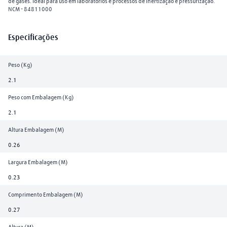
de gases. Ideal para uso em laboratórios e processos de inertização e pressurização.
NCM - 84811000
Especificações
Peso (Kg)
2.1
Peso com Embalagem (Kg)
2.1
Altura Embalagem (M)
0.26
Largura Embalagem (M)
0.23
Comprimento Embalagem (M)
0.27
Altura (M)