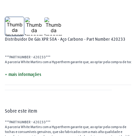
plasma
8
º
extensão
9
º
mangueira
10
º
Distribuidor De Gás XPR 50A - Aço Carbono - Part Number 420233
***PART NUMBER - 420233***
A parceria White Martins com a Hypertherm garante que, ao optar pela compra de tochas
+ mais informações
Sobre este item
***PART NUMBER - 420233***
A parceria White Martins com a Hypertherm garante que, ao optar pela compra de
tochas e consumíveis genuínos, que são fabricados com a mais alta qualidade e