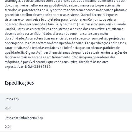
tecnologia, o seu sistema de corte opere na capacidade máxima, aumente a vida útil
do consumível e melhore a sua produtividade com o menor custo operacional. As
tecnologias patenteadas pela Hypertherm aprimoram o processo de corte a plasma e
garantem o melhor desempenho para o seu sistema. Outro diferencial é que os
sistemas e consumíveis são projetados para funcionar em Conjunto, ou seja, a
operação deve ser com toda a família Hypertherm (plasmas e consumíveis). Quando
usados juntos, as características do sistema e o design dos consumíveis otimizam o
desempenho e a confiabilidade, oferecendo o melhor corte com a maior
durabilidade. As características essenciais de cada peça consumível são projetadas
por engenheiros e impactam no desempenho do corte. As especificações para essas
características são testadas em faixas de tolerância que excedem os padrões de
qualidade Six-Sigma. Ao investir em sistemas de qualidade atuais, em instalações de
fabricação mais avançadas e em treinamento intensivo para operadores das
máquinas, é possível garantir que cada consumível atenderá às maiores
expectativas. NCM - 84669319
Especificações
Peso (Kg)
0.01
Peso com Embalagem (Kg)
0.01