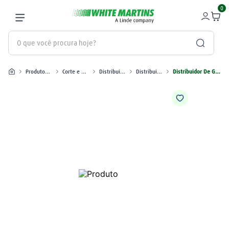
0
O que você procura hoje?
Produtos industriais
Corte e Plasma
Distribuidor de Gás
Distribuidor de gás XPR
Distribuidor De Gás XPR 50A - Aço Carbono - Part Number 420233
Termos mais buscados
gás
1
º
oxigênio
2
º
nitrogênio
3
º
maçarico
4
º
regulador
5
º
argônio
6
º
arame mig
7
º