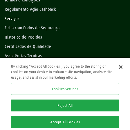
Termos e Condições
Regulamento Ação Cashback
Serviços
Ficha com Dados de Segurança
Histórico de Pedidos
Certificados de Qualidade
Assistências Técnicas
Dúvidas?
By clicking “Accept All Cookies”, you agree to the storing of
cookies on your device to enhance site navigation, analyze site
Perguntas Frequentes
usage, and assist in our marketing efforts.
*Preços exibidos sem impostos
Cookies Settings
Atendimento
0800 709 9000
Reject All
2ª via Nota Fiscal/Boleto:
Accept All Cookies
2ª via Nota Fiscal