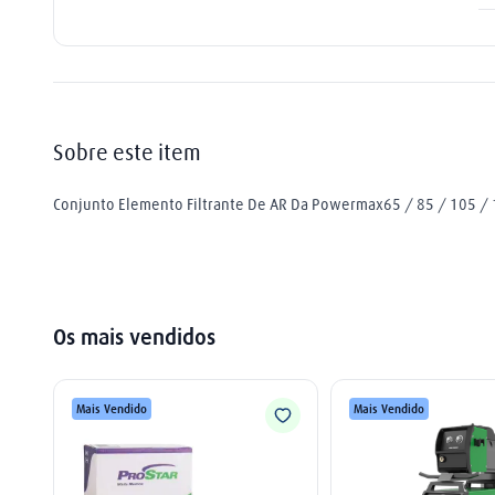
plasma
9
º
extensão
10
º
Sobre este item
Conjunto Elemento Filtrante De AR Da Powermax65 / 85 / 105 / 1
Os mais vendidos
Mais Vendido
Mais Vendido