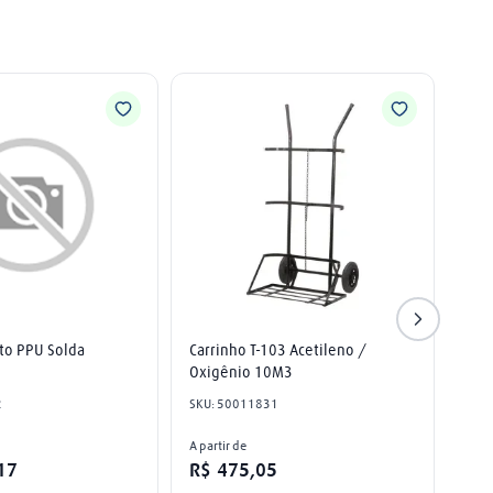
to PPU Solda
Carrinho T-103 Acetileno / 
Oxigênio 10M3
2
SKU
:
50011831
A partir de
17
R$
475
,
05