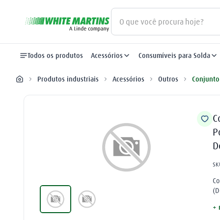
O que você procura hoje?
Termos mais buscados
Todos os produtos
Acessórios
Consumíveis para Solda
gás
1
º
Produtos industriais
Acessórios
Outros
Conjunto
oxigênio
2
º
regulador
3
º
C
P
maçarico
4
º
D
nitrogênio
5
º
SK
mangueira
6
º
Co
(D
arame mig
7
º
+ 
argônio
8
º