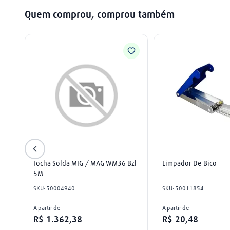
Quem comprou, comprou também
Tocha Solda MIG / MAG WM36 Bzl 
Limpador De Bico
5M
SKU
:
50004940
SKU
:
50011854
A partir de
A partir de
R$
1
.
362
,
38
R$
20
,
48