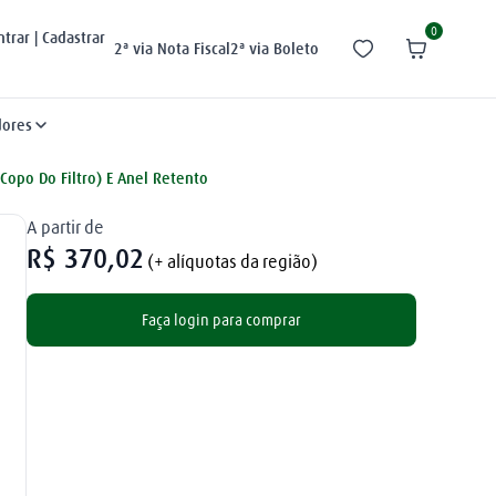
0
ntrar | Cadastrar
2ª via Nota Fiscal
2ª via Boleto
dores
opo Do Filtro) E Anel Retento
A partir de
R$
370
,
02
(+ alíquotas da região)
Faça login para comprar