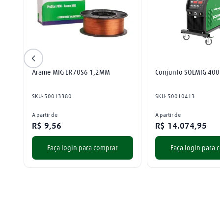
Arame MIG ER70S6 1,2MM
Conjunto SOLMIG 400
SKU
:
50013380
SKU
:
50010413
A partir de
A partir de
R$
9
,
56
R$
14
.
074
,
95
Faça login para comprar
Faça login para 