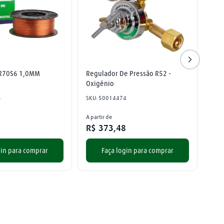
ER70S6 1,0MM
Regulador De Pressão R52 - 
Oxigênio
3
SKU
:
50014474
A partir de
R$
373
,
48
gin para comprar
Faça login para comprar