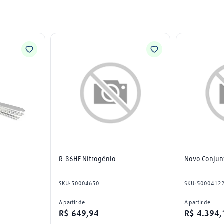
R-86HF Nitrogênio
Novo Conjun
SKU
:
50004650
SKU
:
5000412
A partir de
A partir de
R$
649
,
94
R$
4
.
394
,