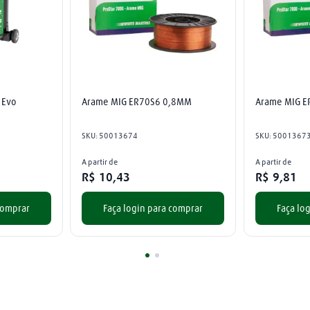
 Evo
Arame MIG ER70S6 0,8MM
Arame MIG 
SKU
:
50013674
SKU
:
5001367
A partir de
A partir de
R$
10
,
43
R$
9
,
81
comprar
Faça login para comprar
Faça lo