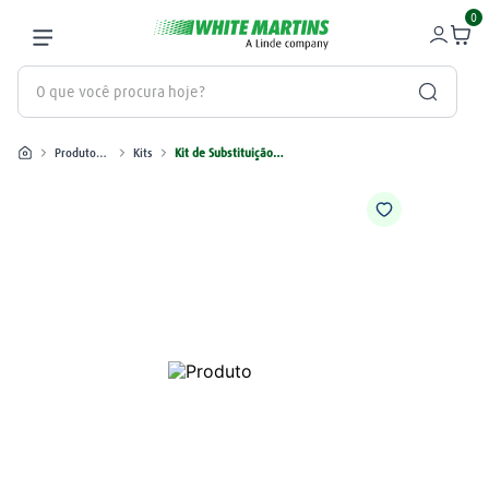
0
O que você procura hoje?
Produtos industriais
Kits
Kit de Substituição da Placa de Controle HPR130 / HPR260XD
Termos mais buscados
gás
1
º
oxigênio
2
º
nitrogênio
3
º
maçarico
4
º
regulador
5
º
argônio
6
º
arame mig
7
º