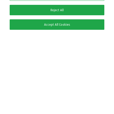
0800 709 9000
Reject All
2ª via Nota Fiscal/Boleto:
Accept All Cookies
2ª via Nota Fiscal
2ª via Boleto
Pague com
Segurança