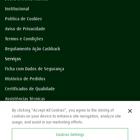
Institucional
Política de Cookies
Aviso de Privacidade
Termos e Condições
Regulamento Ação Cashback
Serviços
Ficha com Dados de Segurança
Histórico de Pedidos
Certificados de Qualidade
Assistências Técnicas
Dúvidas?
By clicking “Accept All Cookies”, you agree to the storing of
cookies on your device to enhance site navigation, analyze site
Perguntas Frequentes
usage, and assist in our marketing efforts.
*Preços exibidos sem impostos
Cookies Settings
Atendimento