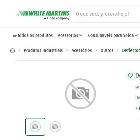
O que você procura hoje?
Termos mais buscados
Todos os produtos
Acessórios
Consumíveis para Solda
gás
1
º
Produtos industriais
Acessórios
Outros
Deflector
oxigênio
2
º
nitrogênio
3
º
D
maçarico
4
º
SK
regulador
5
º
De
+ 
argônio
6
º
arame mig
7
º
plasma
8
º