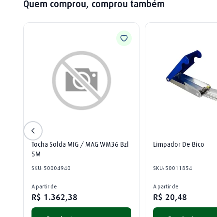
Quem comprou, comprou também
Tocha Solda MIG / MAG WM36 Bzl 
Limpador De Bico
5M
SKU
:
50004940
SKU
:
50011854
A partir de
A partir de
R$
1
.
362
,
38
R$
20
,
48