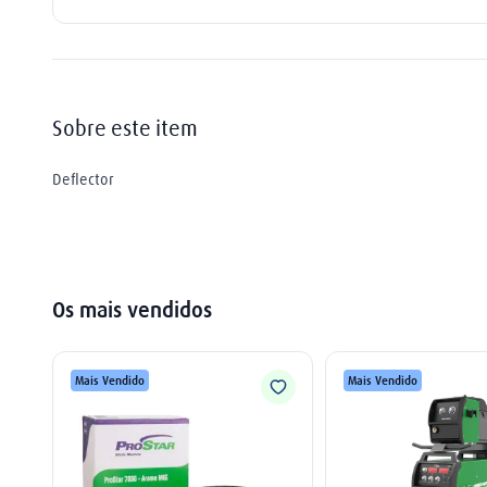
extensão
9
º
mangueira
10
º
Sobre este item
Deflector
Os mais vendidos
Mais Vendido
Mais Vendido