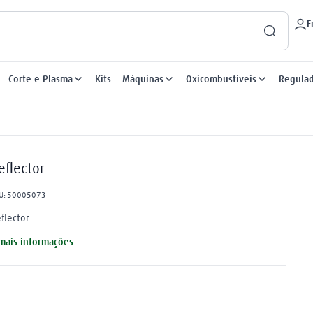
E
Corte e Plasma
Kits
Máquinas
Oxicombustíveis
Regula
eflector
U
:
50005073
flector
mais informações