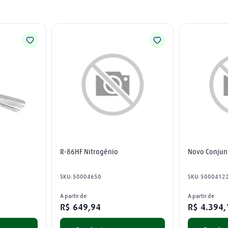
R-86HF Nitrogênio
Novo Conjun
SKU
:
50004650
SKU
:
5000412
A partir de
A partir de
R$
649
,
94
R$
4
.
394
,