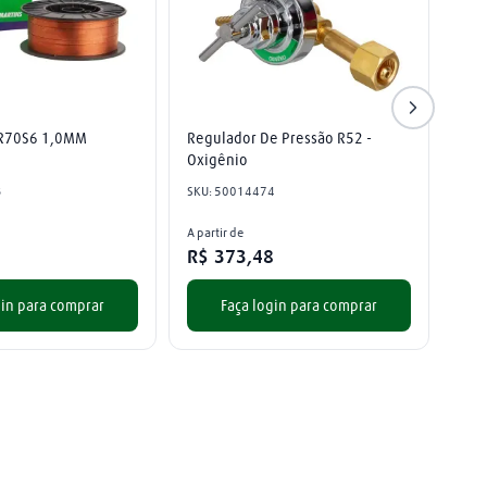
ER70S6 1,0MM
Regulador De Pressão R52 - 
Oxigênio
3
SKU
:
50014474
A partir de
R$
373
,
48
gin para comprar
Faça login para comprar