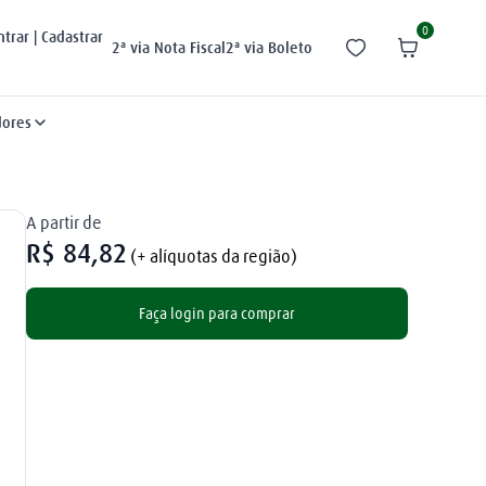
0
ntrar | Cadastrar
2ª via Nota Fiscal
2ª via Boleto
dores
A partir de
R$
84
,
82
(+ alíquotas da região)
Faça login para comprar