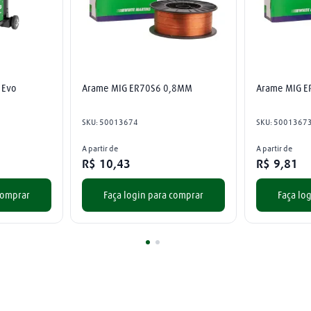
 Evo
Arame MIG ER70S6 0,8MM
Arame MIG 
SKU
:
50013674
SKU
:
5001367
A partir de
A partir de
R$
10
,
43
R$
9
,
81
comprar
Faça login para comprar
Faça lo