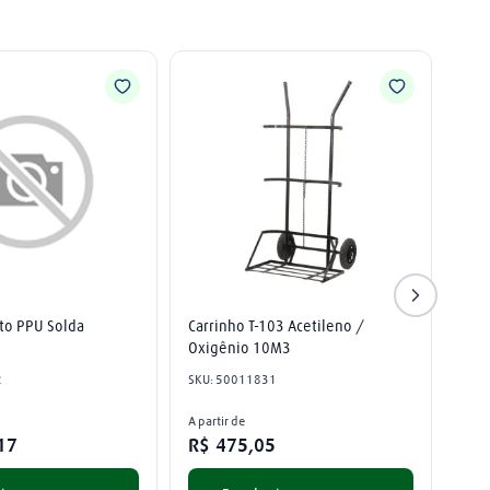
to PPU Solda
Carrinho T-103 Acetileno / 
Oxigênio 10M3
2
SKU
:
50011831
A partir de
17
R$
475
,
05