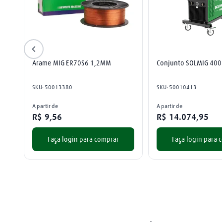
Arame MIG ER70S6 1,2MM
Conjunto SOLMIG 400
SKU
:
50013380
SKU
:
50010413
A partir de
A partir de
R$
9
,
56
R$
14
.
074
,
95
Faça login para comprar
Faça login para 