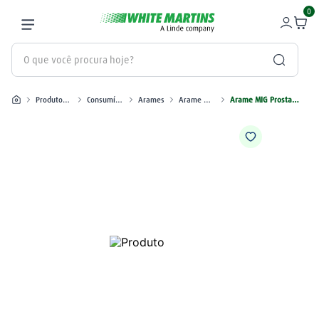
0
O que você procura hoje?
Produtos industriais
Consumíveis para Solda
Arames
Arame MIG
Arame MIG Prostar ER316L 1,2
Termos mais buscados
gás
1
º
oxigênio
2
º
nitrogênio
3
º
maçarico
4
º
regulador
5
º
argônio
6
º
plasma
7
º