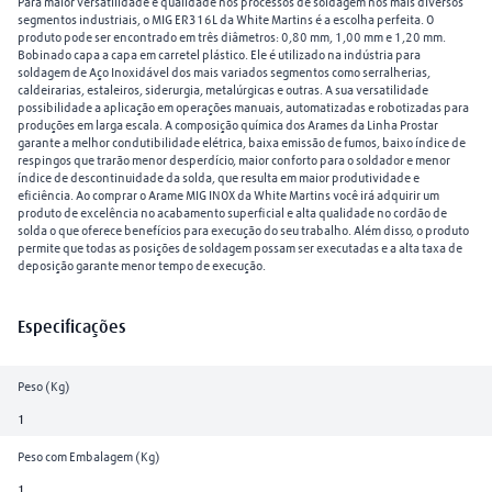
Para maior versatilidade e qualidade nos processos de soldagem nos mais diversos
segmentos industriais, o MIG ER316L da White Martins é a escolha perfeita. O
produto pode ser encontrado em três diâmetros: 0,80 mm, 1,00 mm e 1,20 mm.
Bobinado capa a capa em carretel plástico. Ele é utilizado na indústria para
soldagem de Aço Inoxidável dos mais variados segmentos como serralherias,
caldeirarias, estaleiros, siderurgia, metalúrgicas e outras. A sua versatilidade
possibilidade a aplicação em operações manuais, automatizadas e robotizadas para
produções em larga escala. A composição química dos Arames da Linha Prostar
garante a melhor condutibilidade elétrica, baixa emissão de fumos, baixo índice de
respingos que trarão menor desperdício, maior conforto para o soldador e menor
índice de descontinuidade da solda, que resulta em maior produtividade e
eficiência. Ao comprar o Arame MIG INOX da White Martins você irá adquirir um
produto de excelência no acabamento superficial e alta qualidade no cordão de
solda o que oferece benefícios para execução do seu trabalho. Além disso, o produto
permite que todas as posições de soldagem possam ser executadas e a alta taxa de
deposição garante menor tempo de execução.
Especificações
Peso (Kg)
1
Peso com Embalagem (Kg)
1