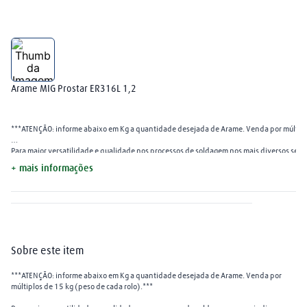
arame mig
8
º
mangueira
9
º
extensão
10
º
Arame MIG Prostar ER316L 1,2
***ATENÇÃO: informe abaixo em Kg a quantidade desejada de Arame. Venda por múltiplo
Para maior versatilidade e qualidade nos processos de soldagem nos mais diversos segme
+ mais informações
Sobre este item
***ATENÇÃO: informe abaixo em Kg a quantidade desejada de Arame. Venda por
múltiplos de 15 kg (peso de cada rolo).***