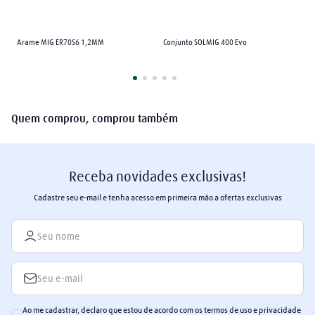
arame mig
8
º
Arame MIG ER70S6 1,2MM
plasma
Conjunto SOLMIG 400 Evo
9
º
extensão
10
º
Quem comprou, comprou também
Receba novidades exclusivas!
Cadastre seu e-mail e tenha acesso em primeira mão a ofertas exclusivas
Ao me cadastrar, declaro que estou de acordo com os termos de uso e privacidade