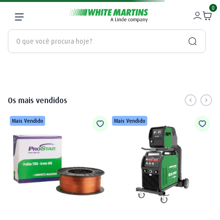
0
O que você procura hoje?
Termos mais buscados
gás
1
º
Os mais vendidos
oxigênio
2
º
Mais Vendido
Mais Vendido
maçarico
3
º
regulador
4
º
nitrogênio
5
º
mangueira
6
º
argônio
7
º