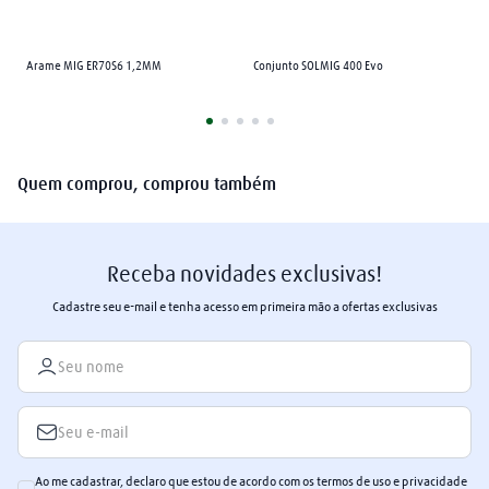
arame mig
8
º
Arame MIG ER70S6 1,2MM
mangueira
Conjunto SOLMIG 400 Evo
9
º
extensão
10
º
Quem comprou, comprou também
Receba novidades exclusivas!
Cadastre seu e-mail e tenha acesso em primeira mão a ofertas exclusivas
Ao me cadastrar, declaro que estou de acordo com os termos de uso e privacidade