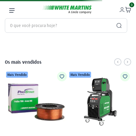
0
O que você procura hoje?
Termos mais buscados
gás
1
º
Os mais vendidos
oxigênio
2
º
Mais Vendido
Mais Vendido
nitrogênio
3
º
maçarico
4
º
regulador
5
º
argônio
6
º
plasma
7
º