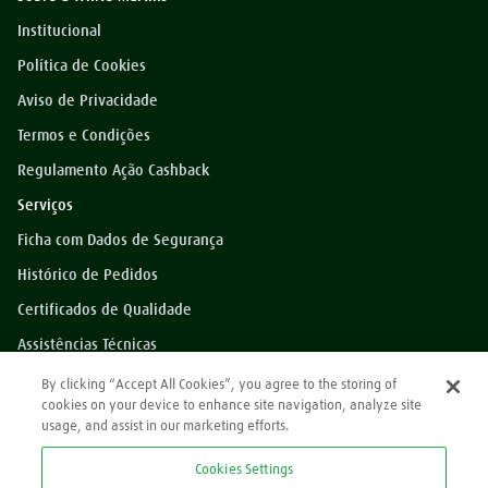
Institucional
Política de Cookies
Aviso de Privacidade
Termos e Condições
Regulamento Ação Cashback
Serviços
Ficha com Dados de Segurança
Histórico de Pedidos
Certificados de Qualidade
Assistências Técnicas
Dúvidas?
By clicking “Accept All Cookies”, you agree to the storing of
cookies on your device to enhance site navigation, analyze site
Perguntas Frequentes
usage, and assist in our marketing efforts.
*Preços exibidos sem impostos
Cookies Settings
Atendimento