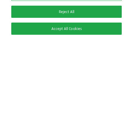
0800 709 9000
Reject All
2ª via Nota Fiscal/Boleto:
Accept All Cookies
2ª via Nota Fiscal
2ª via Boleto
Pague com
Segurança