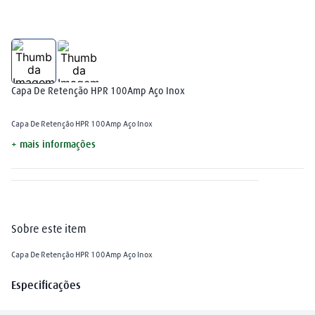
arame mig
8
º
plasma
9
º
extensão
10
º
Capa De Retenção HPR 100Amp Aço Inox
Capa De Retenção HPR 100Amp Aço Inox
+ mais informações
Sobre este item
Capa De Retenção HPR 100Amp Aço Inox
Especificações