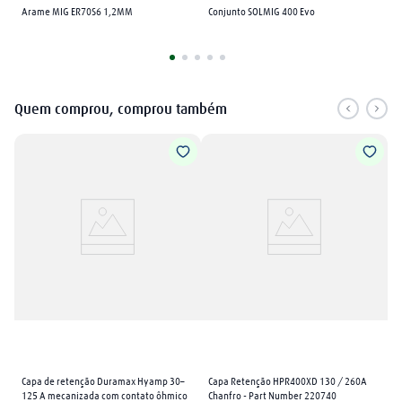
Arame MIG ER70S6 1,2MM
Conjunto SOLMIG 400 Evo
Quem comprou, comprou também
Capa de retenção Duramax Hyamp 30–
Capa Retenção HPR400XD 130 / 260A 
125 A mecanizada com contato ôhmico
Chanfro - Part Number 220740