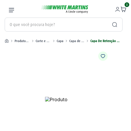
0
O que você procura hoje?
Produtos industriais
Corte e Plasma
Capa
Capa de retenção
Capa De Retenção HPR 100Amp Aço Inox
Termos mais buscados
gás
1
º
oxigênio
2
º
maçarico
3
º
regulador
4
º
nitrogênio
5
º
mangueira
6
º
argônio
7
º