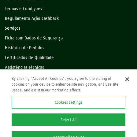
Termos e Condições
Regulamento Ação Cashback
Serviços
Ficha com Dados de Segurança
Histórico de Pedidos
Certificados de Qualidade
Assistências Técnicas
Dúvidas?
By clicking “Accept All Cookies”, you agree to the storing of
cookies on your device to enhance site navigation, analyze site
Perguntas Frequentes
usage, and assist in our marketing efforts.
*Preços exibidos sem impostos
Cookies Settings
Atendimento
0800 709 9000
Reject All
2ª via Nota Fiscal/Boleto: