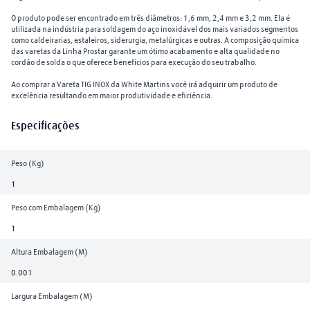
O produto pode ser encontrado em três diâmetros: 1,6 mm, 2,4 mm e 3,2 mm. Ela é
utilizada na indústria para soldagem do aço inoxidável dos mais variados segmentos
como caldeirarias, estaleiros, siderurgia, metalúrgicas e outras. A composição química
das varetas da Linha Prostar garante um ótimo acabamento e alta qualidade no
cordão de solda o que oferece benefícios para execução do seu trabalho.
Ao comprar a Vareta TIG INOX da White Martins você irá adquirir um produto de
excelência resultando em maior produtividade e eficiência.
Especificações
Peso (Kg)
1
Peso com Embalagem (Kg)
1
Altura Embalagem (M)
0.001
Largura Embalagem (M)