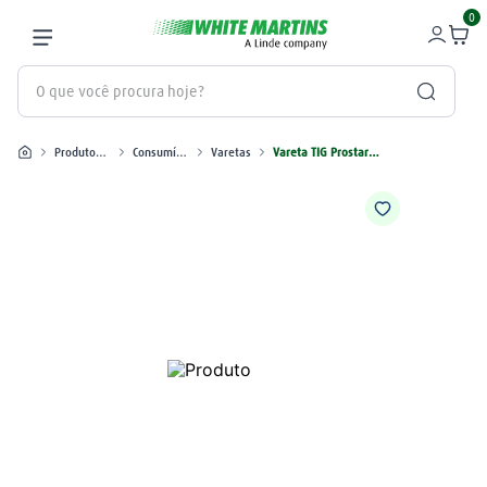
0
O que você procura hoje?
Produtos industriais
Consumíveis para Solda
Varetas
Vareta TIG Prostar ER308L 1,6 mm
Termos mais buscados
gás
1
º
oxigênio
2
º
regulador
3
º
maçarico
4
º
mangueira
5
º
arame mig
6
º
argônio
7
º