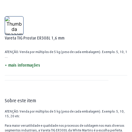
plasma
8
º
nitrogênio
9
º
cm250p
10
º
Vareta TIG Prostar ER308L 1,6 mm
ATENÇÃO: Venda por múltiplos de 5 kg (peso de cada embalagem). Exemplo: 5, 10, 15, 
Para maior versatilidade e qualidade nos processos de soldagem nos mais diversos segme
+ mais informações
O produto pode ser encontrado em três diâmetros: 1,6 mm, 2,4 mm e 3,2 mm. Ela é utiliz
Ao comprar a Vareta TIG INOX da White Martins você irá adquirir um produto de excelênc
Sobre este item
ATENÇÃO: Venda por múltiplos de 5 kg (peso de cada embalagem). Exemplo: 5, 10,
15, 20 etc
Para maior versatilidade e qualidade nos processos de soldagem nos mais diversos
segmentos industriais, a Vareta TIG ER308L da White Martins é a escolha perfeita.