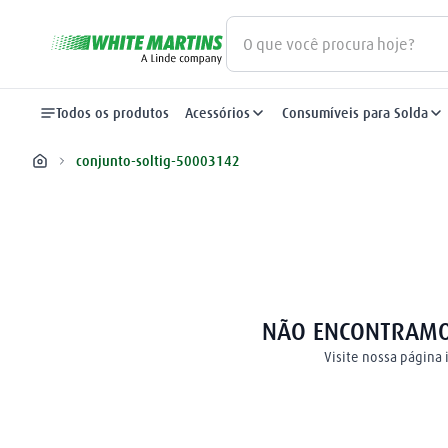
O que você procura hoje?
Termos mais buscados
Todos os produtos
Acessórios
Consumíveis para Solda
gás
1
º
conjunto-soltig-50003142
oxigênio
2
º
regulador
3
º
maçarico
4
º
mangueira
5
º
nitrogênio
6
º
argônio
7
º
arame mig
8
º