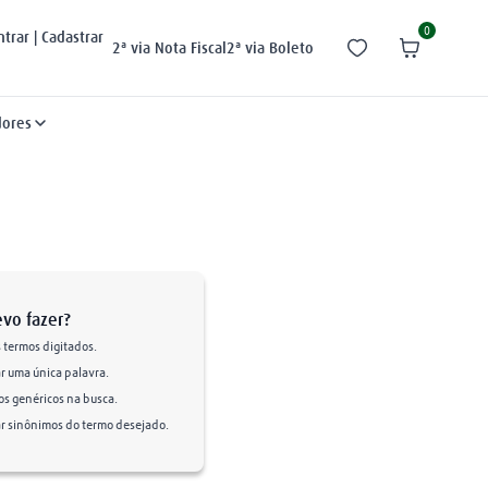
0
ntrar | Cadastrar
2ª via Nota Fiscal
2ª via Boleto
dores
vo fazer?
s termos digitados.
ar uma única palavra.
mos genéricos na busca.
zar sinônimos do termo desejado.