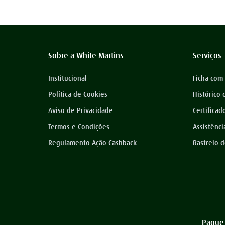
plasma
9
º
extensão
10
º
Sobre a White Martins
Serviços
Institucional
Ficha com
Política de Cookies
Histórico
Aviso de Privacidade
Certificad
Termos e Condições
Assistênci
Regulamento Ação Cashback
Rastreio 
Pague