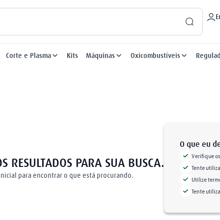
E
Corte e Plasma
Kits
Máquinas
Oxicombustíveis
Regula
O que eu de
Verifique o
Tente utiliz
Utilize ter
Tente utili