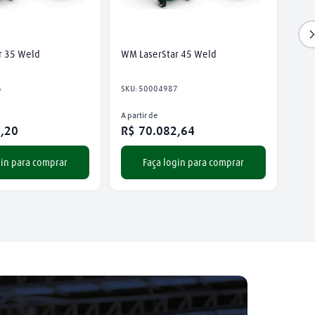
r 35 Weld
WM LaserStar 45 Weld
6
SKU
:
50004987
A partir de
2
,
20
R$
70
.
082
,
64
gin para comprar
Faça login para comprar