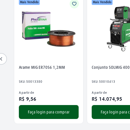
Mais Vendido
Mais Vendido
Arame MIG ER70S6 1,2MM
Conjunto SOLMIG 400
SKU
:
50013380
SKU
:
50010413
A partir de
A partir de
R$
9
,
56
R$
14
.
074
,
95
Faça login para comprar
Faça login para 