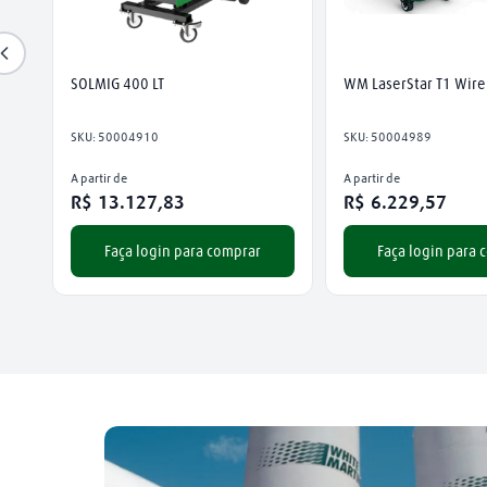
SOLMIG 400 LT
WM LaserStar T1 Wire
SKU
:
50004910
SKU
:
50004989
A partir de
A partir de
R$
13
.
127
,
83
R$
6
.
229
,
57
Faça login para comprar
Faça login para 