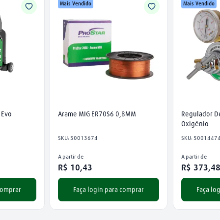
Mais Vendido
Mais Vendido
 Evo
Arame MIG ER70S6 0,8MM
Regulador De
Oxigênio
SKU
:
50013674
SKU
:
5001447
A partir de
A partir de
R$
10
,
43
R$
373
,
4
comprar
Faça login para comprar
Faça lo