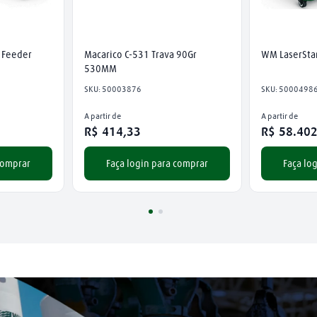
 Feeder
Macarico C-531 Trava 90Gr 
WM LaserSta
530MM
SKU
:
50003876
SKU
:
5000498
A partir de
A partir de
R$
414
,
33
R$
58
.
40
comprar
Faça login para comprar
Faça lo