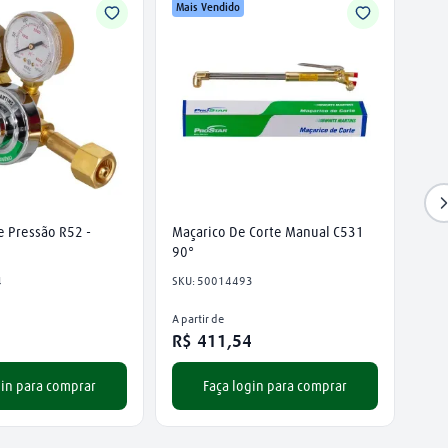
Mais Vendido
 Pressão R52 - 
Maçarico De Corte Manual C531 
90°
4
SKU
:
50014493
A partir de
8
R$
411
,
54
gin para comprar
Faça login para comprar