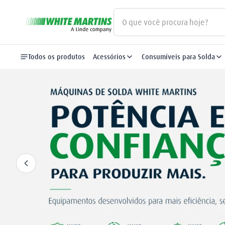
O que você procura hoje?
Termos mais buscados
Todos os produtos
Acessórios
Consumíveis para Solda
gás
1
º
oxigênio
2
º
maçarico
3
º
regulador
4
º
nitrogênio
5
º
argônio
6
º
arame mig
7
º
plasma
8
º