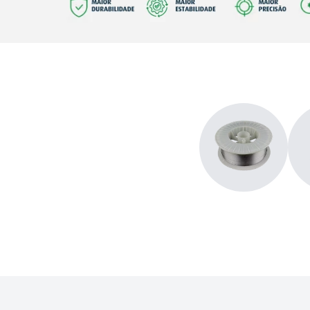
tocha
9
º
extensão
10
º