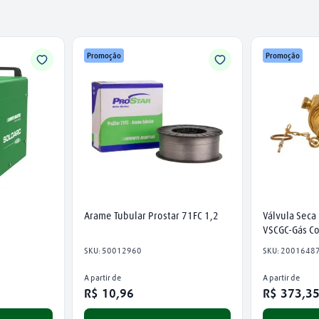
Promoção
Promoção
Arame Tubular Prostar 71FC 1,2
Válvula Seca
VSCGC-Gás C
SKU
:
50012960
SKU
:
2001648
A partir de
A partir de
R$
10
,
96
R$
373
,
3