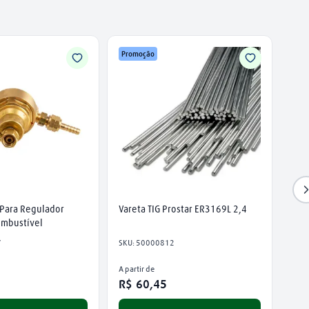
Promoção
 Para Regulador 
Vareta TIG Prostar ER3169L 2,4
ombustível
7
SKU
:
50000812
A partir de
5
R$
60
,
45