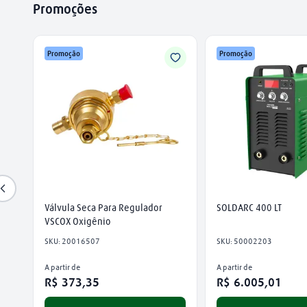
Promoções
Promoção
Promoção
Válvula Seca Para Regulador 
SOLDARC 400 LT
VSCOX Oxigênio
SKU
:
20016507
SKU
:
50002203
A partir de
A partir de
R$
373
,
35
R$
6
.
005
,
01