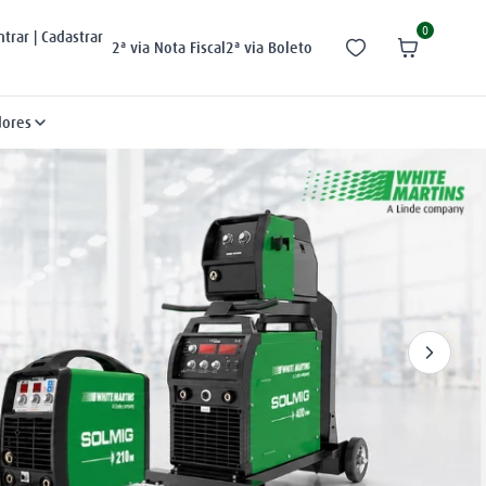
0
ntrar | Cadastrar
2ª via Nota Fiscal
2ª via Boleto
dores