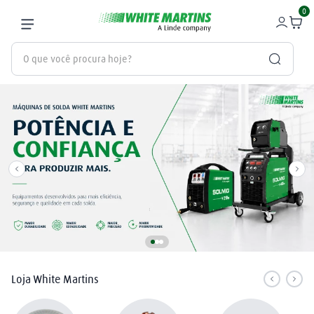
0
O que você procura hoje?
Termos mais buscados
gás
1
º
oxigênio
2
º
maçarico
3
º
regulador
4
º
nitrogênio
5
º
argônio
6
º
Loja White Martins
arame mig
7
º