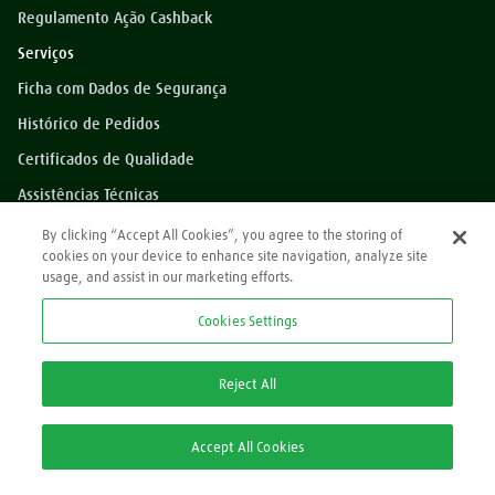
Regulamento Ação Cashback
Serviços
Ficha com Dados de Segurança
Histórico de Pedidos
Certificados de Qualidade
Assistências Técnicas
Dúvidas?
By clicking “Accept All Cookies”, you agree to the storing of
cookies on your device to enhance site navigation, analyze site
Perguntas Frequentes
usage, and assist in our marketing efforts.
*Preços exibidos sem impostos
Cookies Settings
Atendimento
0800 709 9000
Reject All
2ª via Nota Fiscal/Boleto:
Accept All Cookies
2ª via Nota Fiscal