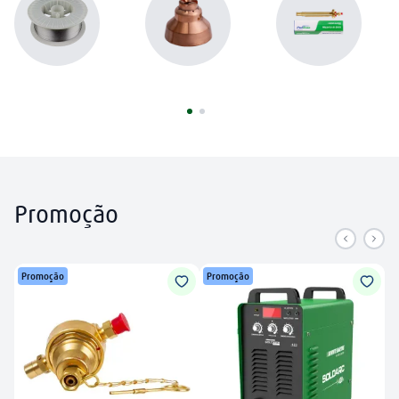
plasma
8
º
tocha
9
º
extensão
10
º
Promoção
Promoção
Promoção