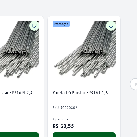
Promoção
rostar ER3169L 2,4
Vareta TIG Prostar ER316 L 1,6
2
SKU
:
50000802
A partir de
R$
60
,
55