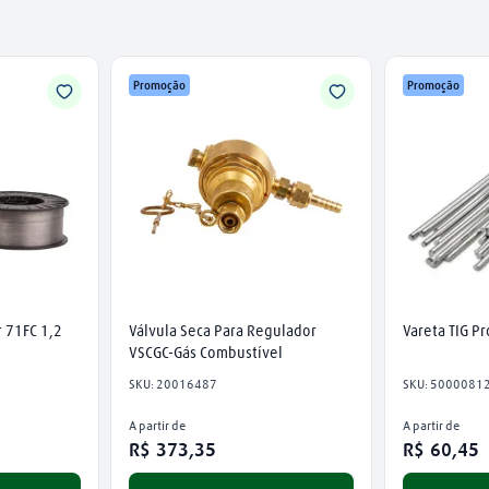
Promoção
Promoção
 71FC 1,2
Válvula Seca Para Regulador 
Vareta TIG P
VSCGC-Gás Combustível
SKU
:
20016487
SKU
:
5000081
A partir de
A partir de
R$
373
,
35
R$
60
,
45