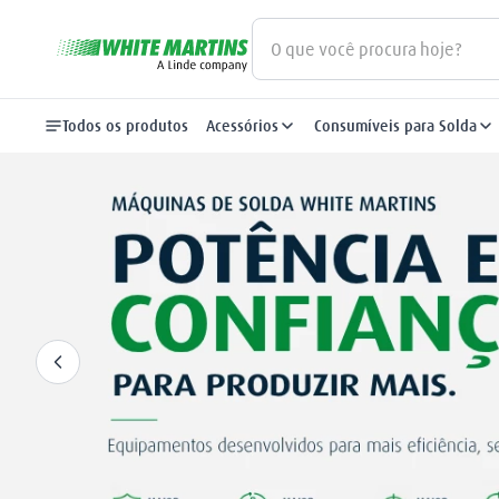
O que você procura hoje?
Termos mais buscados
Todos os produtos
Acessórios
Consumíveis para Solda
gás
1
º
oxigênio
2
º
regulador
3
º
maçarico
4
º
nitrogênio
5
º
mangueira
6
º
arame mig
7
º
argônio
8
º