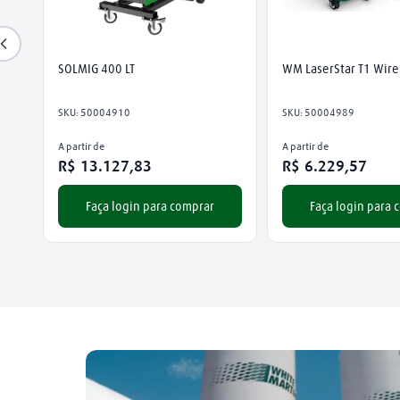
SOLMIG 400 LT
WM LaserStar T1 Wire
SKU
:
50004910
SKU
:
50004989
A partir de
A partir de
R$
13
.
127
,
83
R$
6
.
229
,
57
Faça login para comprar
Faça login para 