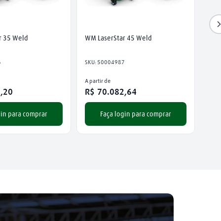
r 35 Weld
WM LaserStar 45 Weld
6
SKU
:
50004987
A partir de
2
,
20
R$
70
.
082
,
64
gin para comprar
Faça login para comprar