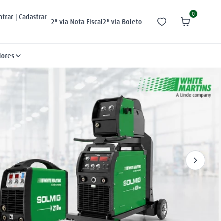
0
ntrar | Cadastrar
2ª via Nota Fiscal
2ª via Boleto
dores