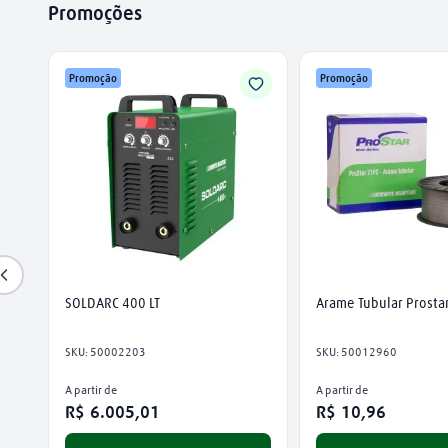
Promoções
Promoção
Promoção
SOLDARC 400 LT
Arame Tubular Prostar
SKU
:
50002203
SKU
:
50012960
A partir de
A partir de
R$
6
.
005
,
01
R$
10
,
96