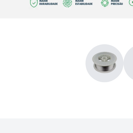
plasma
9
º
extensão
10
º