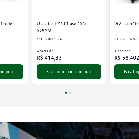
 Feeder
Macarico C-531 Trava 90Gr 
WM LaserSta
530MM
SKU
:
50003876
SKU
:
5000498
A partir de
A partir de
R$
414
,
33
R$
58
.
40
comprar
Faça login para comprar
Faça lo