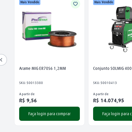
Mais Vendido
Mais Vendido
Arame MIG ER70S6 1,2MM
Conjunto SOLMIG 400
SKU
:
50013380
SKU
:
50010413
A partir de
A partir de
R$
9
,
56
R$
14
.
074
,
95
Faça login para comprar
Faça login para 