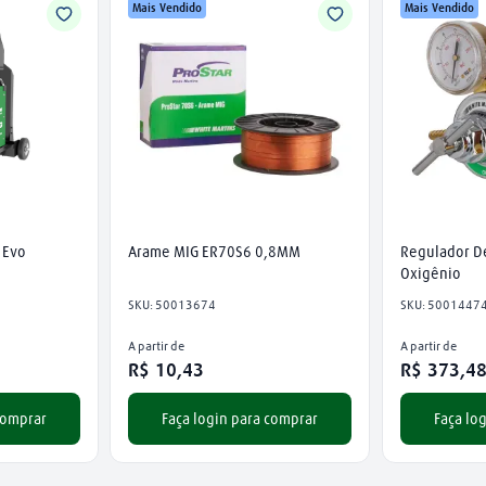
Mais Vendido
Mais Vendido
 Evo
Arame MIG ER70S6 0,8MM
Regulador De
Oxigênio
SKU
:
50013674
SKU
:
5001447
A partir de
A partir de
R$
10
,
43
R$
373
,
4
comprar
Faça login para comprar
Faça lo