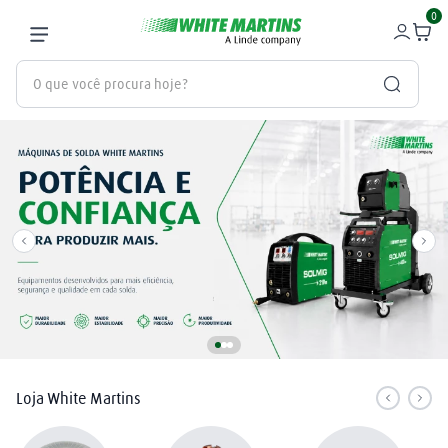
0
O que você procura hoje?
Termos mais buscados
gás
1
º
oxigênio
2
º
nitrogênio
3
º
maçarico
4
º
regulador
5
º
argônio
6
º
Loja White Martins
arame mig
7
º