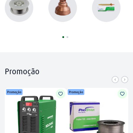
plasma
8
º
extensão
9
º
mangueira
10
º
Promoção
Promoção
Promoção