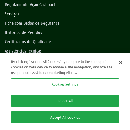
Regulamento Ação Cashback
Serviços
Ficha com Dados de Segurança
Histórico de Pedidos
Certificados de Qualidade
Assistências Técnicas
Dúvidas?
By clicking “Accept All Cookies”, you agree to the storing of
cookies on your device to enhance site navigation, analyze site
Perguntas Frequentes
usage, and assist in our marketing efforts.
*Preços exibidos sem impostos
Cookies Settings
Atendimento
0800 709 9000
Reject All
2ª via Nota Fiscal/Boleto:
Accept All Cookies
2ª via Nota Fiscal