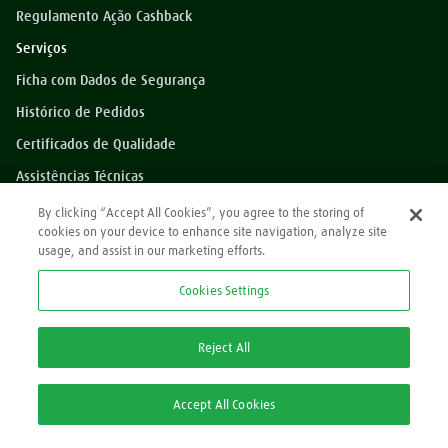
Regulamento Ação Cashback
Serviços
Ficha com Dados de Segurança
Histórico de Pedidos
Certificados de Qualidade
Assistências Técnicas
Dúvidas?
By clicking “Accept All Cookies”, you agree to the storing of
cookies on your device to enhance site navigation, analyze site
Perguntas Frequentes
usage, and assist in our marketing efforts.
*Preços exibidos sem impostos
Cookies Settings
Atendimento
0800 709 9000
Reject All
2ª via Nota Fiscal/Boleto:
Accept All Cookies
2ª via Nota Fiscal