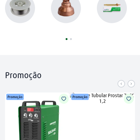
argônio
8
º
plasma
9
º
extensão
10
º
Promoção
Promoção
Promoção