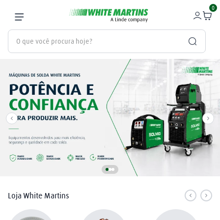
0
O que você procura hoje?
Termos mais buscados
gás
1
º
oxigênio
2
º
regulador
3
º
maçarico
4
º
nitrogênio
5
º
mangueira
6
º
Loja White Martins
arame mig
7
º