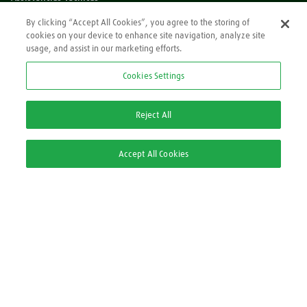
Dúvidas?
By clicking “Accept All Cookies”, you agree to the storing of
cookies on your device to enhance site navigation, analyze site
Perguntas Frequentes
usage, and assist in our marketing efforts.
*Preços exibidos sem impostos
Cookies Settings
Atendimento
0800 709 9000
Reject All
2ª via Nota Fiscal/Boleto:
Accept All Cookies
2ª via Nota Fiscal
2ª via Boleto
Pague com