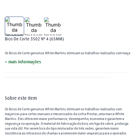
arame mig
8
º
plasma
9
º
extensão
10
º
Bico De Corte 3502 Nº 4 (65MM)
Os Bicos de Corte genuínos White Martins otimizam os trabalhos realizados com maçaric
+ mais informações
Sobre este item
Os Bicos de Corte genuínos White Martins otimizam os trabalhos realizados com
maçaricos para cortes manuais e mecanizados da Linha Prostar, uma marca White
Martins. Eles oferecem maior performance, desempenho, economia e garantem a
segurança na operação. O material de fabricação do bico, em liga de cobre, prolonga
sua vida útil. Por serem bico do tipo misturador de três sedes, garantem maior
resistência ao retrocesso de chamas e promovem maior segurança para o operador.