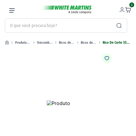
0
O que você procura hoje?
Produtos industriais
Oxicombustíveis
Bicos de Oxicorte
Bicos de Corte 3502
Bico De Corte 3502 Nº 4 (65MM)
Termos mais buscados
gás
1
º
oxigênio
2
º
maçarico
3
º
regulador
4
º
nitrogênio
5
º
mangueira
6
º
argônio
7
º