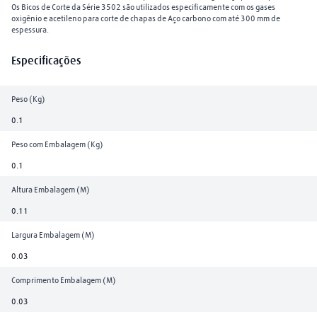
Os Bicos de Corte da Série 3502 são utilizados especificamente com os gases
oxigênio e acetileno para corte de chapas de Aço carbono com até 300 mm de
espessura.
Especificações
Peso (Kg)
0.1
Peso com Embalagem (Kg)
0.1
Altura Embalagem (M)
0.11
Largura Embalagem (M)
0.03
Comprimento Embalagem (M)
0.03